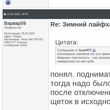
11.01.2021, 15:47
Варвар59
Re: Зимний лайфх
Продвинутый
Регистрация: 26.03.2020
Адрес: Пермь
Автомобиль: Vesta SW CROSS
Цитата:
H4M CVT Платина
Сообщений: 8,894
Сообщение от
kosh477
отклонение поводков от оси приво
дворники опустились - они оказал
намерзшего на нее льда.
понял. поднимат
тогда надо было
после отключен
щеток в исходн