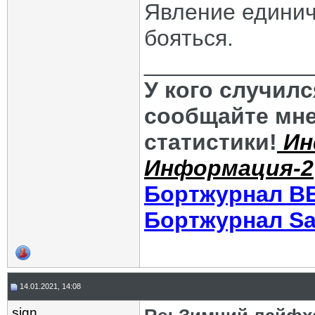
Явление единич
бояться.
_____________
У кого случил
сообщайте мне
статистики!
Ин
Информация-2
Бортжурнал В
Бортжурнал Sa
14.01.2021, 14:08
sign