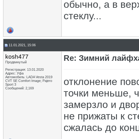
обычно, а в ве
стеклу...
11.01.2021, 15:06
kosh477
Re: Зимний лайфх
Продвинутый
Регистрация: 13.01.2020
Адрес: Уфа
Автомобиль: LADA Vesta 2019
отклонение пово
CVT SE Comfort Image; Pajero
Sport 3
Сообщений: 2,169
точки меньше, ч
замерзло и двор
не прижаты к ст
сжалась до конц