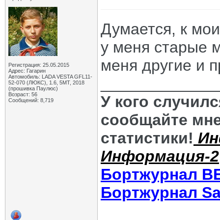
Думается, к мои
у меня старые 
меня другие и 
Регистрация: 25.05.2015
Адрес: Гагарин
Автомобиль: LADA VESTA GFL11-
_____________
52-070 (ЛЮКС), 1.6, 5МТ, 2018
(прошивка Паулюс)
Возраст: 56
У кого случил
Сообщений: 8,719
сообщайте мне
статистики!
Ин
Информация-2
Бортжурнал В
Бортжурнал Sa