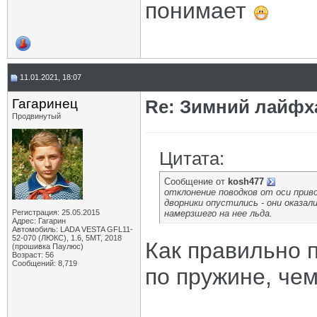
понимает
11.01.2021, 18:07
Гагаринец
Re: Зимний лайфх
Продвинутый
Цитата:
Сообщение от
kosh477
отклонение поводков от оси приво
дворники опустились - они оказал
Регистрация: 25.05.2015
намерзшего на нее льда.
Адрес: Гагарин
Автомобиль: LADA VESTA GFL11-
52-070 (ЛЮКС), 1.6, 5МТ, 2018
Как правильно п
(прошивка Паулюс)
Возраст: 56
Сообщений: 8,719
по пружине, чем