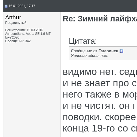
16.01.2021, 17:17
Arthur
Re: Зимний лайфх
Продвинутый
Регистрация: 15.03.2016
Автомобиль: Vesta SE 1.6 MT
luxe'2020
Цитата:
Сообщений: 342
Сообщение от
Гагаринец
Явление единичное.
видимо нет. се
и не знает про 
него также в мо
и не чистят. он
поводки. скорее
конца 19-го со