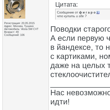
Цитата:
Сообщение от
ф и г а р о
что купить и где ?
Регистрация: 20.05.2015
Адрес: Москва, Тушино
Поводки старого
Автомобиль: Vesta SW CVT
Возраст: 49
Сообщений: 106
А если первую 
в йандексе, то 
с картиками, но
даже на целых 
стеклоочистите
_____________
Нас невозможно 
идти!