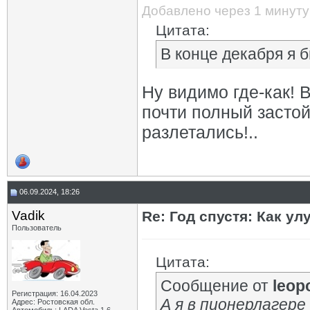
Добавлено через 1 минуту
Цитата:
В конце декабря я 
Ну видимо где-как! 
почти полный застой.
разлетались!..
06.09.2024, 18:26
Vadik
Re: Год спустя: Как у
Пользователь
Цитата:
Сообщение от
leop
Регистрация: 16.04.2023
А я в пионерлагере 
Адрес: Ростовская обл.