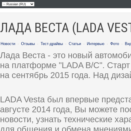
ЛАДА ВЕСТА (LADA VES
Новости
·
Отзывы
·
Тест-драйвы
·
Статьи
·
Интервью
·
Фото
·
Ви
Лада Веста - это новый автомо
на платформе "LADA B/C". Старт
на сентябрь 2015 года. Над диз
LADA Vesta был впервые предст
августе 2014 года, Вы можете п
новости, узнать технические ха
для общения и обмена мнениями