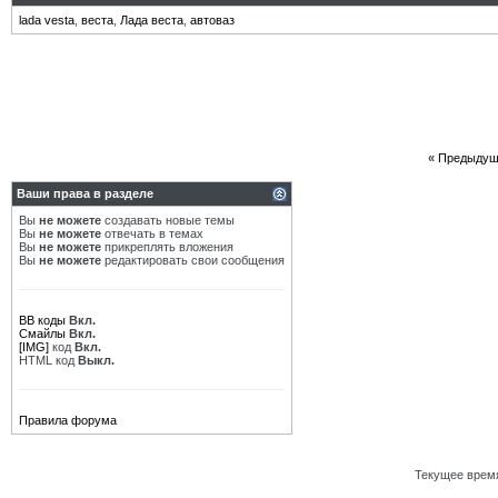
lada vesta
,
веста
,
Лада веста
,
автоваз
«
Предыдущ
Ваши права в разделе
Вы
не можете
создавать новые темы
Вы
не можете
отвечать в темах
Вы
не можете
прикреплять вложения
Вы
не можете
редактировать свои сообщения
BB коды
Вкл.
Смайлы
Вкл.
[IMG]
код
Вкл.
HTML код
Выкл.
Правила форума
Текущее врем