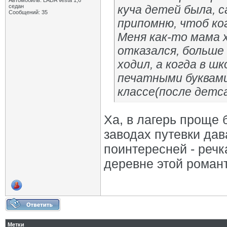
Автомобиль: LADA Vesta 1,6
седан
куча детей была, с
Сообщений: 35
припомню, чтоб ког
Меня как-то мама 
отказался, больше
ходил, а когда в ш
печатными буквами
классе(после детса
Ха, в лагерь проще 
заводах путевки дав
поинтересней - речка
деревне этой романти
Метки