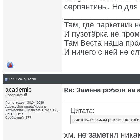
серпантины. Но для 
_________________
Там, где паркетник 
И пузотёрка не пром
Там Веста наша про
И ничего с ней не сл
25.04.2025, 13:45
academic
Re: Замена робота на 
Продвинутый
Регистрация: 30.04.2019
Адрес: Волгоград\Москва
Цитата:
Автомобиль: Vesta SW Cross 1,8,
АКПП, ГБО
Сообщений: 677
в автоматическом режиме не любит
хм. не заметил ника