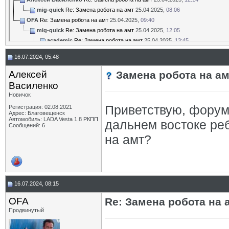
mig-quick
Re: Замена робота на амт
25.04.2025,
08:06
OFA
Re: Замена робота на амт
25.04.2025,
09:40
mig-quick
Re: Замена робота на амт
25.04.2025,
12:05
academic
Re: Замена робота на амт
25.04.2025,
13:45
16.07.2024, 05:48
Алексей
Замена робота на ам
Василенко
Новичок
Приветствую, форум
Регистрация: 02.08.2021
Адрес: Благовещенск
Автомобиль: LADA Vesta 1.8 РКПП
дальнем востоке ре
Сообщений: 6
на амт?
16.07.2024, 08:15
OFA
Re: Замена робота на 
Продвинутый