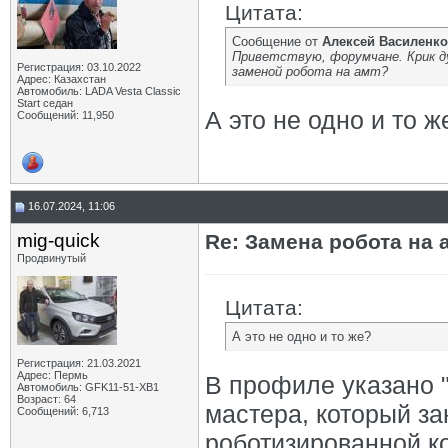
Цитата:
Сообщение от
Алексей Василенко
Приветствую, форумчане. Крик д
Регистрация: 03.10.2022
заменой робота на амт?
Адрес: Казахстан
Автомобиль: LADA Vesta Classic
Start седан
А это не одно и то ж
Сообщений: 11,950
16.07.2024, 11:06
mig-quick
Re: Замена робота на 
Продвинутый
Цитата:
А это не одно и то же?
Регистрация: 21.03.2021
Адрес: Пермь
В профиле указано "
Автомобиль: GFK11-51-ХВ1
Возраст: 64
мастера, который з
Сообщений: 6,713
роботизированной к