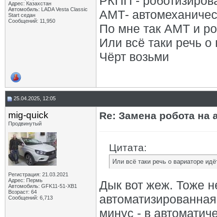
РКПП - роботизиров
Адрес: Казахстан
Автомобиль: LADA Vesta Classic
АМТ- автомеханиче
Start седан
Сообщений: 11,950
По мне так АМТ и ро
Или всё таки речь о
Чёрт возьми
25.04.2025, 12:05
mig-quick
Re: Замена робота на 
Продвинутый
Цитата:
Или всё таки речь о вариаторе идё
Регистрация: 21.03.2021
Адрес: Пермь
Дык вот жеж. Тоже н
Автомобиль: GFK11-51-ХВ1
Возраст: 64
автоматизированная
Сообщений: 6,713
минус - в автоматич