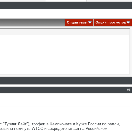
Опции темы
Опции просмотра
#
1
 "Туринг Лайт"), трофеи в Чемпионате и Кубке России по ралли,
 решила покинуть WTCC и сосредоточиться на Российском