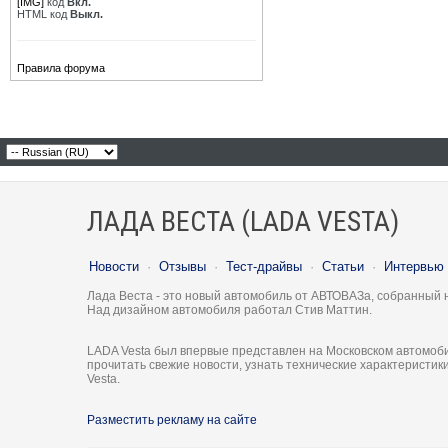
[IMG]
код
Вкл.
HTML код
Выкл.
Правила форума
ЛАДА ВЕСТА (LADA VESTA)
Новости
·
Отзывы
·
Тест-драйвы
·
Статьи
·
Интервью
Лада Веста - это новый автомобиль от АВТОВАЗа, собранный 
Над дизайном автомобиля работал Стив Маттин.
LADA Vesta был впервые представлен на Московском автомоби
прочитать свежие новости, узнать технические характеристи
Vesta.
Разместить рекламу на сайте