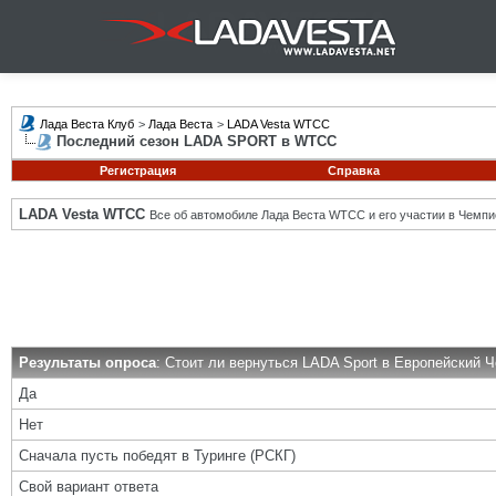
Лада Веста Клуб
>
Лада Веста
>
LADA Vesta WTCC
Последний сезон LADA SPORT в WTCC
Регистрация
Справка
LADA Vesta WTCC
Все об автомобиле Лада Веста WTCC и его участии в Чемпи
Результаты опроса
: Стоит ли вернуться LADA Sport в Европейский 
Да
Нет
Сначала пусть победят в Туринге (РСКГ)
Свой вариант ответа