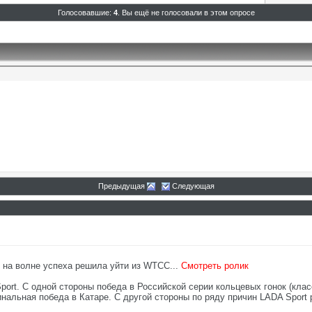
Голосовавшие:
4
. Вы ещё не голосовали в этом опросе
Предыдущая
Следующая
t на волне успеха решила уйти из WTCC...
Смотреть ролик
rt. С одной стороны победа в Российской серии кольцевых гонок (класс
нальная победа в Катаре. С другой стороны по ряду причин LADA Sport