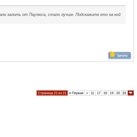
вали залить от Паулюса, стало лучше. Подскажите кто на кой
Страница 21 из 21
«
Первая
<
11
17
18
19
20
21