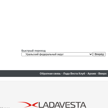
Быстрый переход
Обратная связь
-
Лада Веста Клуб
-
Архив
-
Вверх