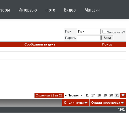
бзоры
Интервью
Фото
Видео
Магазин
Имя
Запомнить?
Пароль
Сообщения за день
Поиск
Страница 21 из 21
«
Первая
<
11
17
18
19
20
21
Опции темы
Опции просмотра
#
201