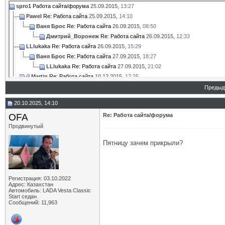
spro1
Работа сайта/форума
25.09.2015,
13:27
Pawel
Re: Работа сайта
25.09.2015,
14:10
Ваня Брос
Re: Работа сайта
26.09.2015,
08:50
Дмитрий_Воронеж
Re: Работа сайта
26.09.2015,
12:33
LLlukaka
Re: Работа сайта
26.09.2015,
15:29
Ваня Брос
Re: Работа сайта
27.09.2015,
18:27
LLlukaka
Re: Работа сайта
27.09.2015,
21:02
Martin
Re: Работа сайта
10.12.2015,
17:25
Wishmaster
Re: Работа сайта
11.12.2015,
21:03
Предыд
Дмитрий_Воронеж
Re: Работа сайта
12.12.2015,
16:33
20.10.2025, 14:10
Raiven
Re: Работа сайта
15.12.2015,
06:55
OFA
Re: Работа сайта/форума
Рубикон
Re: Работа сайта
04.02.2016,
10:16
Продвинутый
bokareff
Re: Работа сайта
04.02.2016,
15:39
Рубикон
Re: Работа сайта
08.02.2016,
14:51
Пятницу зачем прикрыли?
Oleg08
Re: Работа сайта
08.02.2016,
19:46
Рубикон
Re: Работа сайта
09.02.2016,
08:08
Дополнительные ответы в подтемах
gvsp
Re: Работа сайта
04.02.2016,
11:45
Регистрация: 03.10.2022
Адрес: Казахстан
rvs63
Re: Работа сайта
16.02.2016,
22:07
Автомобиль: LADA Vesta Classic
Start седан
rvs63
Re: Работа сайта
29.02.2016,
15:35
Сообщений: 11,963
Oleg08
Re: Работа сайта
29.02.2016,
23:23
rvs63
Re: Работа сайта
01.03.2016,
12:54