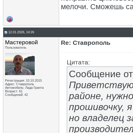
мелочи. Сможешь сам
12.01.2026, 14:26
Мастеровой
Re: Ставрополь
Пользователь
Цитата:
Сообщение о
Регистрация: 10.10.2015
Приветствую,
Адрес: Ставрополь
Автомобиль: Лада Гранта
Возраст: 61
районе, нужн
Сообщений: 42
прошивочку, я
но владелец 
производител