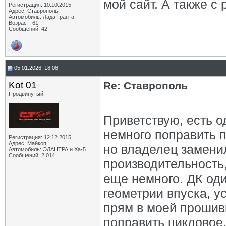
мой сайт. А также с
Регистрация: 10.10.2015
Адрес: Ставрополь
Автомобиль: Лада Гранта
Возраст: 61
Сообщений: 42
05.01.2026, 18:08
Kot 01
Re: Ставрополь
Продвинутый
Приветствую, есть о
немного поправить п
Регистрация: 12.12.2015
Адрес: Майкоп
но владелец замени
Автомобиль: ЭЛАНТРА и Ха-5
Сообщений: 2,014
производительность,
еще немного. ДК оди
геометрии впуска, у
прям в моей прошив
поправить цикловое,