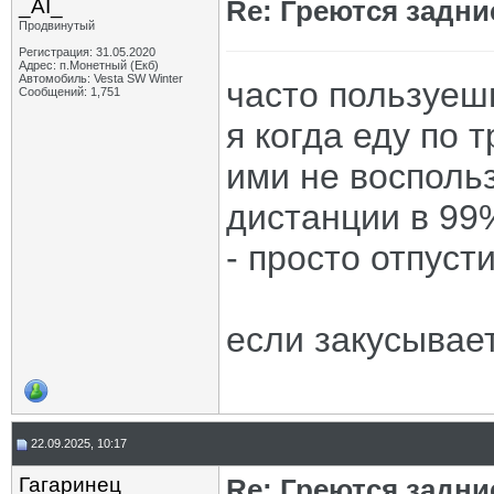
_AI_
Re: Греются задн
Продвинутый
Регистрация: 31.05.2020
Адрес: п.Монетный (Екб)
Автомобиль: Vesta SW Winter
часто пользуеш
Сообщений: 1,751
я когда еду по 
ими не восполь
дистанции в 99
- просто отпуст
если закусывает
22.09.2025, 10:17
Гагаринец
Re: Греются задн