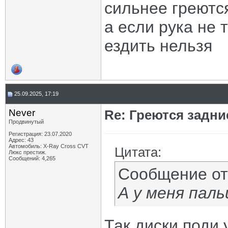
сильнее греютс
а если рука не т
ездить нельзя
25.09.2025, 17:19
Never
Re: Греются задн
Продвинутый
Регистрация: 23.07.2020
Адрес: 43
Автомобиль: X-Ray Cross CVT
Цитата:
Люкс престиж.
Сообщений: 4,265
Сообщение о
А у меня паль
Так диски поди 