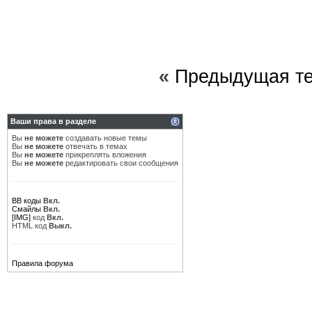
«
Предыдущая т
Ваши права в разделе
Вы
не можете
создавать новые темы
Вы
не можете
отвечать в темах
Вы
не можете
прикреплять вложения
Вы
не можете
редактировать свои сообщения
BB коды
Вкл.
Смайлы
Вкл.
[IMG]
код
Вкл.
HTML код
Выкл.
Правила форума