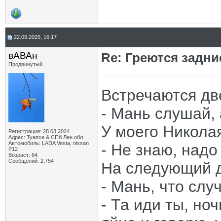
22.09.2025, 16:17
вАВАн
Re: Греются задн
Продвинутый
Встречаются две
- Мань слушай, 
У моего Никола
Регистрация: 28.03.2024
Адрес: Туапсе & СПб Лен.обл.
Автомобиль: LADA Vesta, nissan
- Не знаю, надо
P12
Возраст: 64
Сообщений: 2,754
На следующий 
- Мань, что слу
- Та иди ты, но