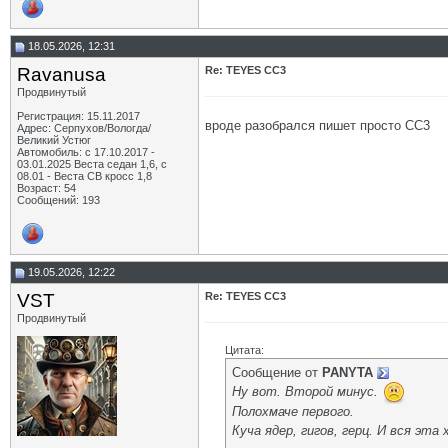
18.05.2026, 12:31
Ravanusa
Re: TEYES CC3
Продвинутый
Регистрация: 15.11.2017
вроде разобрался пишет просто СС3
Адрес: Серпухов/Вологда/
Великий Устюг
Автомобиль: с 17.10.2017 -
03.01.2025 Веста седан 1,6, с
08.01 - Веста СВ кросс 1,8
Возраст: 54
Сообщений: 193
19.05.2026, 12:22
VST
Re: TEYES CC3
Продвинутый
Цитата:
Сообщение от
PANYTA
Ну вот. Второй минус.
Полохмаче первого.
Куча ядер, гигов, герц. И вся эт