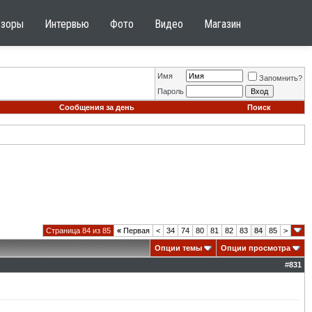
бзоры
Интервью
Фото
Видео
Магазин
Имя
Запомнить?
Пароль
Сообщения за день
Поиск
Страница 84 из 85
«
Первая
<
34
74
80
81
82
83
84
85
>
Опции темы
Опции просмотра
#
831