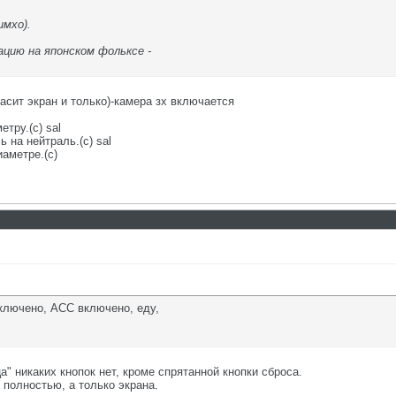
имхо).
цию на японском фольксе -
асит экран и только)-камера зх включается
етру.(с) sal
 на нейтраль.(с) sal
аметре.(с)
включено, ACC включено, еду,
а" никаких кнопок нет, кроме спрятанной кнопки сброса.
 полностью, а только экрана.