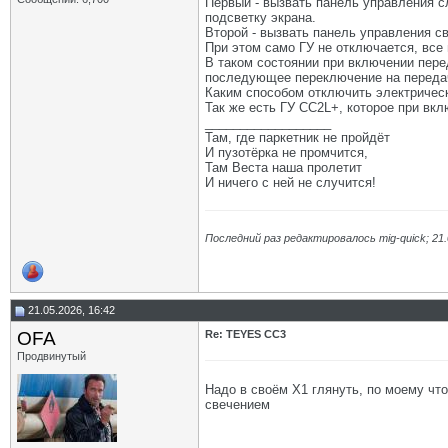
Первый - вызвать панель управления 
подсветку экрана.
Второй - вызвать панель управления с
При этом само ГУ не отключается, все
В таком состоянии при включении пере
последующее переключение на передач
Каким способом отключить электрическ
Так же есть ГУ СС2L+, которое при вк
__________________
Там, где паркетник не пройдёт
И пузотёрка не промчится,
Там Веста наша пролетит
И ничего с ней не случится!
Последний раз редактировалось mig-quick; 21
21.05.2026, 16:42
OFA
Re: TEYES CC3
Продвинутый
Надо в своём Х1 глянуть, по моему что
свечением