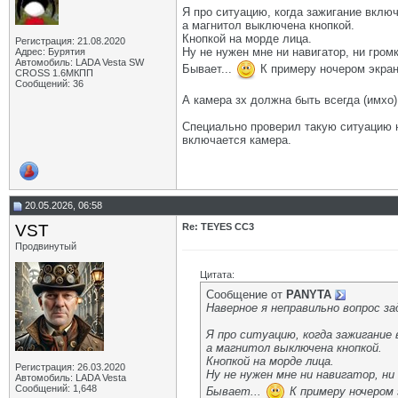
Я про ситуацию, когда зажигание вклю
а магнитол выключена кнопкой.
Кнопкой на морде лица.
Регистрация: 21.08.2020
Ну не нужен мне ни навигатор, ни гром
Адрес: Бурятия
Автомобиль: LADA Vesta SW
Бывает...
К примеру ночером экран
CROSS 1.6МКПП
Сообщений: 36
А камера зх должна быть всегда (имхо)
Специально проверил такую ситуацию 
включается камера.
20.05.2026, 06:58
VST
Re: TEYES CC3
Продвинутый
Цитата:
Сообщение от
PANYTA
Наверное я неправильно вопрос за
Я про ситуацию, когда зажигание 
а магнитол выключена кнопкой.
Кнопкой на морде лица.
Регистрация: 26.03.2020
Ну не нужен мне ни навигатор, ни
Автомобиль: LADA Vesta
Сообщений: 1,648
Бывает...
К примеру ночером