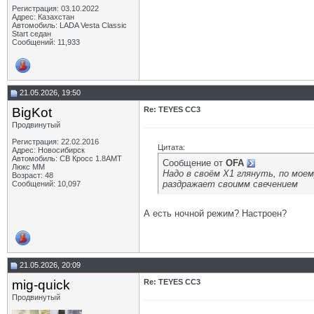
Регистрация: 03.10.2022
Адрес: Казахстан
Автомобиль: LADA Vesta Classic
Start седан
Сообщений: 11,933
21.05.2026, 19:50
BigKot
Re: TEYES CC3
Продвинутый
Регистрация: 22.02.2016
Цитата:
Адрес: Новосибирск
Автомобиль: СВ Кросс 1.8АМТ
Сообщение от
OFA
Люкс ММ
Надо в своём Х1 глянуть, по мое
Возраст: 48
раздражает своимм свечением
Сообщений: 10,097
А есть ночной режим? Настроен?
21.05.2026, 20:09
mig-quick
Re: TEYES CC3
Продвинутый