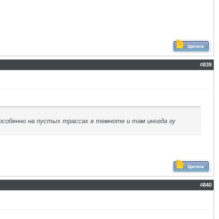
#
839
 особенно на пустых трассах в темноте и там иногда гу
#
840