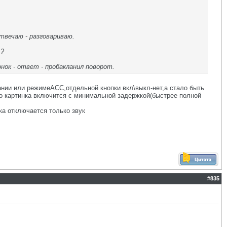
твечаю - разговариваю.
 ?
ок - ответ - пробакланил поворот.
нии или режимеАСС,отдельной кнопки вкл\выкл-нет,а стало быть
то картинка включится с минимальной задержкой(быстрее полной
ка отключается только звук
#
835