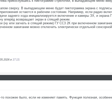
слева прикоснувшись к пиктограмме стрелочки, в выпадающем меню ввер
вапом сверху. В выпадающем меню будет пиктограмма экрана с подписью
 приложения остаются в рабочем состоянии. Например, если радио вклю
дачи заднего хода инициализируется включение и камеры ЗХ, и экрана
у вперёд возвращает экран в спящий режим.
и (ну или загнать в спящий режим) ГУ СС3 2К при включенном зажигании
люченном зажигании можно отключить электрически отдельной сенсорной
.05.2026 в
17:13
.
-то похожее было, если не изменяет память. Функция полезная, особенн