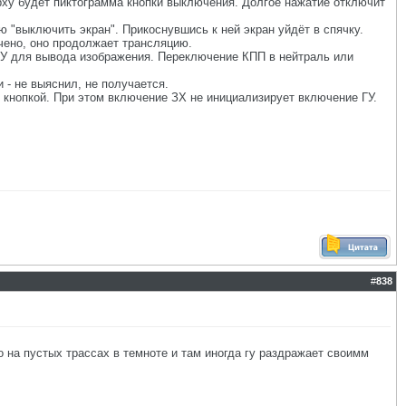
ху будет пиктограмма кнопки выключения. Долгое нажатие отключит
 "выключить экран". Прикоснувшись к ней экран уйдёт в спячку.
чено, оно продолжает трансляцию.
 ГУ для вывода изображения. Переключение КПП в нейтраль или
 - не выяснил, не получается.
 кнопкой. При этом включение ЗХ не инициализирует включение ГУ.
#
838
о на пустых трассах в темноте и там иногда гу раздражает своимм