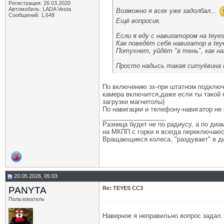
Регистрация: 26.03.2020
Автомобиль: LADA Vesta
Возможно я всех уже задолбал...
Сообщений: 1,648
Ещё вопросик.
Если я еду с навигатором на teye
Как поведёт себя навигатор в tey
Потухнет, уйдёт "в тень", как н
Просто надысь такая ситуёвина 
По включению зх-при штатном подключ
камера включится,даже если ты такой 
загрузки магнитолы)
По навигации и телефону-навигатор не
__________________
Разница будет не по радиусу, а по диам
на МКПП с горки я всегда переключаюсь
Вращающиеся колеса, "раздувает" в ди
20.05.2026, 05:03
PANYTA
Re: TEYES CC3
Пользователь
Наверное я неправильно вопрос задал.