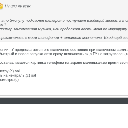
Ну или не всех.
s а по блюпупу подключен телефон и поступает входящий звонок, а я о
es ?
апример замолчавшая музыка, или продолжит вести меня по маршруту
приключилась с моим телефоном + штатная магнитола. Входящий звон
ении ГУ предполагается его включеное состояние при включеном зажига
быстрый и после запуска авто сразу включаешь зх,а ГУ не загрузилась,
 останавливается,картинка телефона на экране маленькая,во время звон
етру.(с) sal
 на нейтраль.(с) sal
аметре.(с)