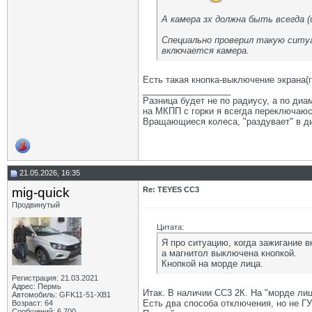
А камера зх должна быть всегда (
Специально проверил такую ситуа
включается камера.
Есть такая кнопка-выключение экрана(г
__________________
Разница будет не по радиусу, а по диам
на МКПП с горки я всегда переключаюсь
Вращающиеся колеса, "раздувает" в ди
21.05.2026, 16:35
mig-quick
Re: TEYES CC3
Продвинутый
Цитата:
Я про ситуацию, когда зажигание 
а магнитол выключена кнопкой.
Кнопкой на морде лица.
Регистрация: 21.03.2021
Адрес: Пермь
Итак. В наличии СС3 2К. На "морде лиц
Автомобиль: GFK11-51-ХВ1
Есть два способа отключения, но не ГУ
Возраст: 64
Сообщений: 6,700