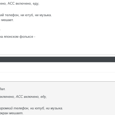
чено, ACC включено, еду,
кий телефон, ни ютуб, ни музыка.
 мешает.
.
на японском фольксе -
дал.
включено, ACC включено, еду,
 громкий телефон, ни ютуб, ни музыка.
 экран мешает.