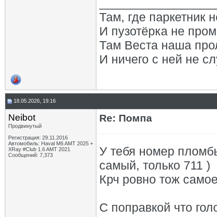
_________________
Там, где паркетник 
И пузотёрка не пром
Там Веста наша про
И ничего с ней не сл
18.05.2026, 19:16
Neibot
Re: Помпа
Продвинутый
Регистрация: 29.11.2016
Автомобиль: Haval M6 AMT 2025 +
У тебя номер пломбы
XRay #Club 1.6 AMT 2021
Сообщений: 7,373
самый, только 711 )
Крч ровно тож самое
С поправкой что гол