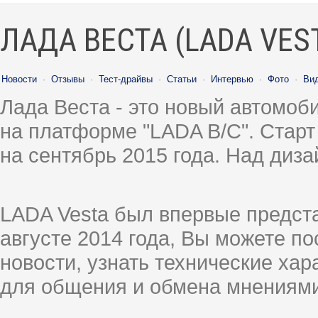
ЛАДА ВЕСТА (LADA VES
Новости
·
Отзывы
·
Тест-драйвы
·
Статьи
·
Интервью
·
Фото
·
Ви
Лада Веста - это новый автомо
на платформе "LADA B/C". Старт
на сентябрь 2015 года. Над диз
LADA Vesta был впервые предст
августе 2014 года, Вы можете п
новости, узнать технические ха
для общения и обмена мнениями