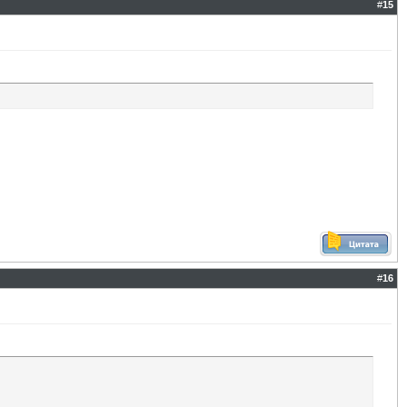
#
15
#
16