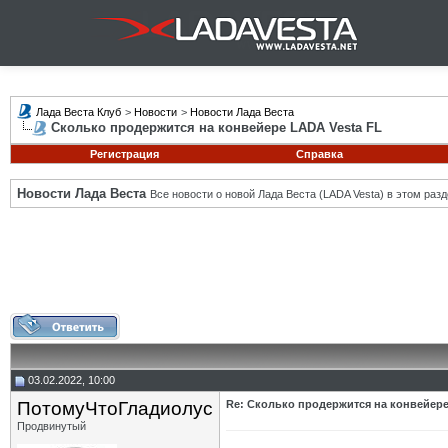
Лада Веста Клуб
>
Новости
>
Новости Лада Веста
Сколько продержится на конвейере LADA Vesta FL
Регистрация
Справка
Новости Лада Веста
Все новости о новой Лада Веста (LADA Vesta) в этом разд
03.02.2022, 10:00
ПотомуЧтоГладиолус
Re: Сколько продержится на конвейере
Продвинутый