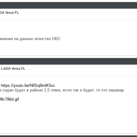
DA Vesta FL
нованная на данных агенство ОБС
 LADA Vesta FL
-
https://youtu.be/N0Sq9mlK5vc
 седан будет в районе 1,5 ляма, если так и будет, то это зашквар
99c796d.gif