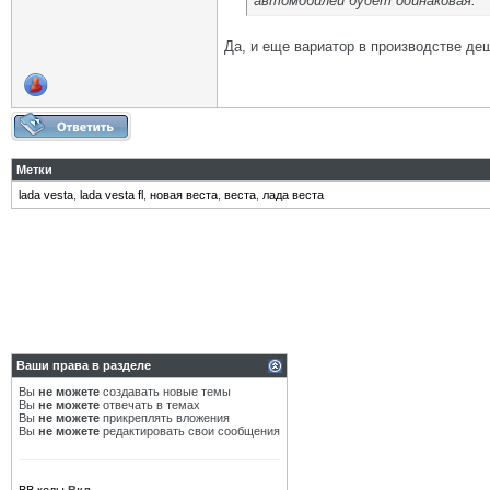
автомобилей будет одинаковая.
Да, и еще вариатор в производстве де
Метки
lada vesta
,
lada vesta fl
,
новая веста
,
веста
,
лада веста
Ваши права в разделе
Вы
не можете
создавать новые темы
Вы
не можете
отвечать в темах
Вы
не можете
прикреплять вложения
Вы
не можете
редактировать свои сообщения