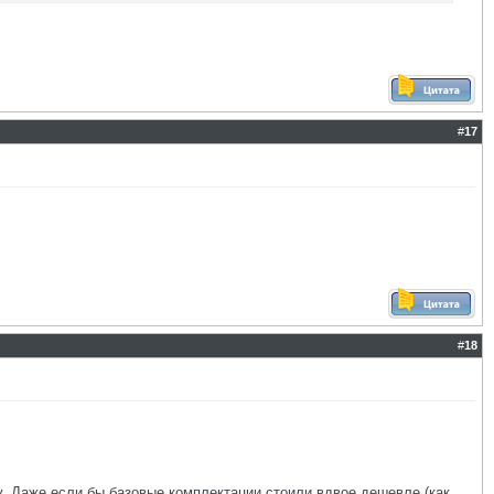
#
17
#
18
. Даже если бы базовые комплектации стоили вдвое дешевле (как