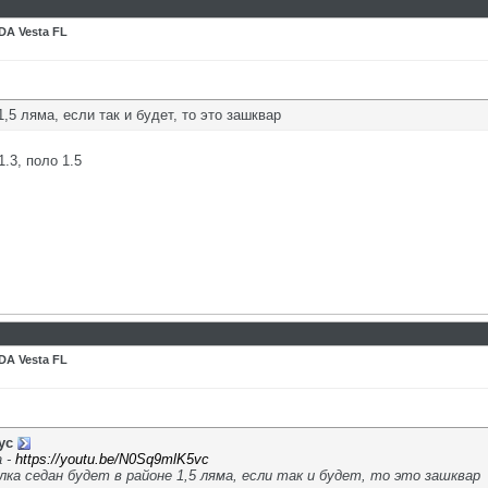
DA Vesta FL
,5 ляма, если так и будет, то это зашквар
.3, поло 1.5
DA Vesta FL
ус
а -
https://youtu.be/N0Sq9mlK5vc
ка седан будет в районе 1,5 ляма, если так и будет, то это зашквар