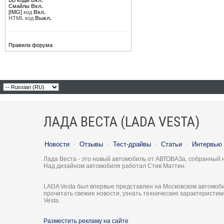
BB коды
Вкл.
Смайлы
Вкл.
[IMG]
код
Вкл.
HTML код
Выкл.
Правила форума
ЛАДА ВЕСТА (LADA VESTA)
Новости
·
Отзывы
·
Тест-драйвы
·
Статьи
·
Интервью
Лада Веста - это новый автомобиль от АВТОВАЗа, собранный 
Над дизайном автомобиля работал Стив Маттин.
LADA Vesta был впервые представлен на Московском автомоби
прочитать свежие новости, узнать технические характеристи
Vesta.
Разместить рекламу на сайте