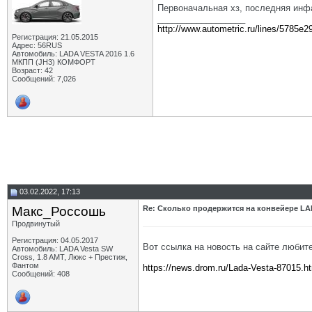
Первоначальная хз, последняя инф
__________________
http://www.autometric.ru/lines/5785e2
Регистрация: 21.05.2015
Адрес: 56RUS
Автомобиль: LADA VESTA 2016 1.6
МКПП (JH3) КОМФОРТ
Возраст: 42
Сообщений: 7,026
03.02.2022, 17:13
Макс_Россошь
Re: Сколько продержится на конвейере LA
Продвинутый
Регистрация: 04.05.2017
Вот ссылка на новость на сайте любит
Автомобиль: LADA Vesta SW
Cross, 1.8 AMT, Люкс + Престиж,
Фантом
https://news.drom.ru/Lada-Vesta-87015.h
Сообщений: 408