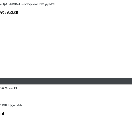
а датирована вчерашним днем
99c796d.gif
DA Vesta FL
елей прулей.
tml