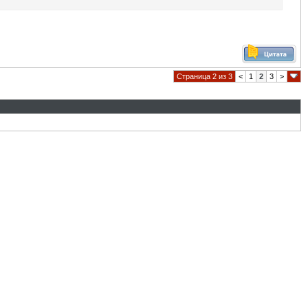
Страница 2 из 3
<
1
2
3
>