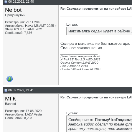
06.02.2022, 21:40
Neibot
Re: Сколько продержится на конвейере LA
Продвинутый
Регистрация: 29.11.2016
Цитата:
Автомобиль: Haval M6 AMT 2025 +
XRay #Club 1.6 AMT 2021
максималка седан будет в районе 1
Сообщений: 7,376
Соляра в максималке без пакетов щас 1
Сильное заявление, чо.
__________________
Дела давно минувших дней:
X-Trail SE Top 2.5 AWD 2022
Optima Comfort 2.0AT 2020
Polo Allstar AT 2016
Granta Liftback Luxe AT 2015
06.02.2022, 21:41
МГК
Re: Сколько продержится на конвейере LA
Banned
Регистрация: 17.08.2020
Цитата:
Автомобиль: LADA Vesta
Сообщений: 8,298
Сообщение от
ПотомуЧтоГладиол
Антоха видос сделал по теме фл
грит ему намекнули, что максимал