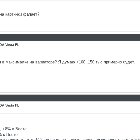
 на картинки фапает?
DA Vesta FL
н в максималке на вариаторе? Я думаю +100..150 тыс примерно будет.
DA Vesta FL
, +8% к Весте.
% к Весте.
аже подумать, что ВАЗ специально держит такую символическую разницу