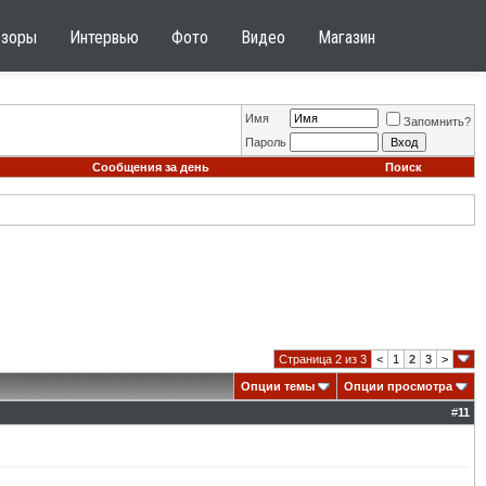
бзоры
Интервью
Фото
Видео
Магазин
Имя
Запомнить?
Пароль
Сообщения за день
Поиск
Страница 2 из 3
<
1
2
3
>
Опции темы
Опции просмотра
#
11