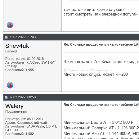
там есть че нить кроме слухов?
стоит смотреть или очередной попугай
06.02.2022, 21:43
Shev4uk
Re: Сколько продержится на конвейере LA
Banned
Регистрация: 01.09.2018
Время покажет. А сейчас сколько седа
Автомобиль: KIA Ceed SW 1,6AT
Prestige
Сообщений: 1,955
Добавлено через 33 секунды
Много новых опций, может и +200
07.02.2022, 08:50
Walery
Re: Сколько продержится на конвейере LA
Продвинутый
Регистрация: 08.11.2017
Минимальная Веста АТ - 1 042 900 ₽.
Адрес: Красноярский край
Автомобиль: LADA Vesta, 1.6 МТ,
Минимальный Солярис АТ - 1 126 000 ₽
GFL130
Минимальный Рио АТ - 1 144 900 ₽, +9
Сообщений: 1,982
Как-то не очень различается. Можно д