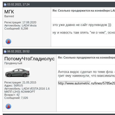
03.02.2022, 17:24
МГК
Re: Сколько продержится на конвейере LA
Banned
Регистрация: 17.08.2020
это уже давно не сайт прулеводов )))
Автомобиль: LADA Vesta
Сообщений: 8,298
ну и новость там опять "ни о чем", ос
06.02.2022, 20:52
ПотомуЧтоГладиолус
Re: Сколько продержится на конвейере
Продвинутый
Антоха видос сделал по теме фла 
грит ему намекнули, что максималка
__________________
Регистрация: 21.05.2015
http://www.autometric.ru/lines/5785e2
Адрес: 56RUS
Автомобиль: LADA VESTA 2016 1.6
МКПП (JH3) КОМФОРТ
Возраст: 42
Сообщений: 7,026