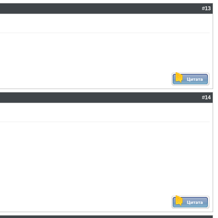
#
13
#
14