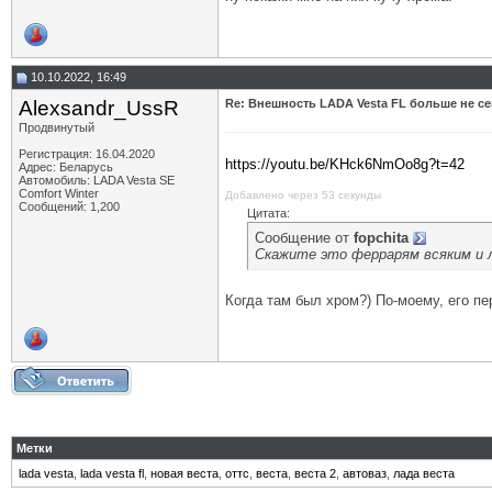
10.10.2022, 16:49
Alexsandr_UssR
Re: Внешность LADA Vesta FL больше не се
Продвинутый
Регистрация: 16.04.2020
https://youtu.be/KHck6NmOo8g?t=42
Адрес: Беларусь
Автомобиль: LADA Vesta SE
Comfort Winter
Добавлено через 53 секунды
Сообщений: 1,200
Цитата:
Сообщение от
fopchita
Скажите это феррарям всяким и л
Когда там был хром?) По-моему, его пе
Метки
lada vesta
,
lada vesta fl
,
новая веста
,
оттс
,
веста
,
веста 2
,
автоваз
,
лада веста