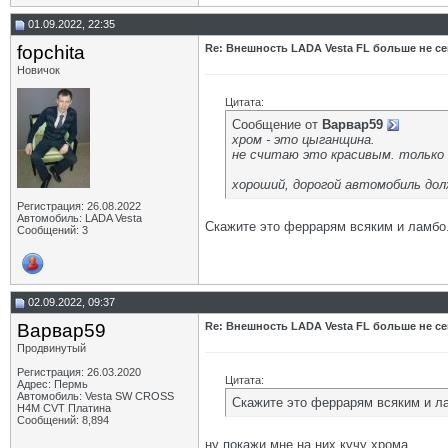
01.09.2022, 22:35
fopchita
Re: Внешность LADA Vesta FL больше не се
Новичок
Цитата:
Сообщение от
Варвар59
хром - это цыганщина.
не считаю это красивым. только 
хороший, дорогой автомобиль дол
Регистрация: 26.08.2022
Автомобиль: LADA Vesta
Скажите это феррарям всяким и ламбо.
Сообщений: 3
02.09.2022, 09:37
Варвар59
Re: Внешность LADA Vesta FL больше не се
Продвинутый
Регистрация: 26.03.2020
Цитата:
Адрес: Пермь
Автомобиль: Vesta SW CROSS
Скажите это феррарям всяким и л
H4M CVT Платина
Сообщений: 8,894
ну покажи мне на них кучу хрома.