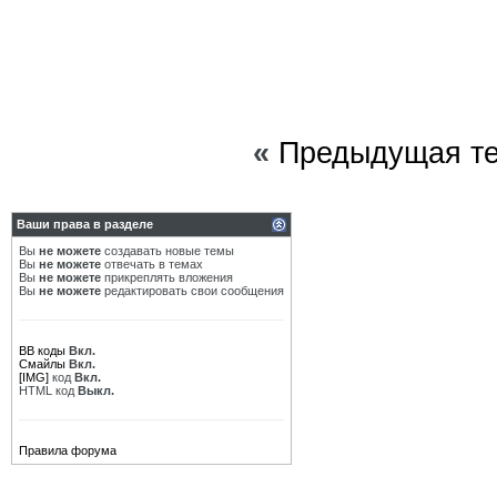
«
Предыдущая т
Ваши права в разделе
Вы
не можете
создавать новые темы
Вы
не можете
отвечать в темах
Вы
не можете
прикреплять вложения
Вы
не можете
редактировать свои сообщения
BB коды
Вкл.
Смайлы
Вкл.
[IMG]
код
Вкл.
HTML код
Выкл.
Правила форума