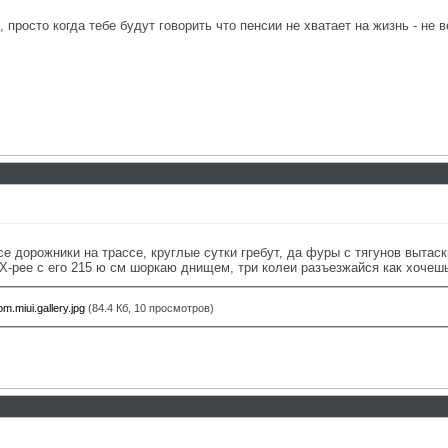
 просто когда тебе будут говорить что пенсии не хватает на жизнь - не в
се дорожники на трассе, круглые сутки гребут, да фуры с тягунов вытас
 Х-рее с его 215 ю см шоркаю днищем, три колеи разъезжайся как хочешь
.miui.gallery.jpg
(84.4 Кб, 10 просмотров)