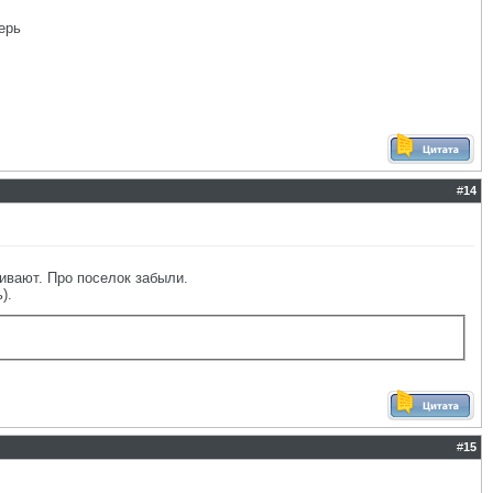
ерь
#
14
кивают. Про поселок забыли.
).
#
15