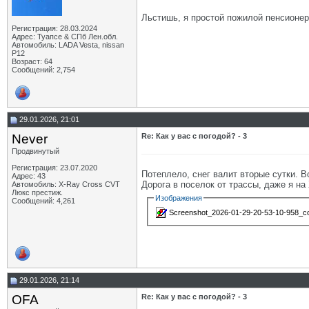
Льстишь, я простой пожилой пенсионер,
Регистрация: 28.03.2024
Адрес: Туапсе & СПб Лен.обл.
Автомобиль: LADA Vesta, nissan
P12
Возраст: 64
Сообщений: 2,754
29.01.2026, 21:01
Never
Re: Как у вас с погодой? - 3
Продвинутый
Регистрация: 23.07.2020
Потеплело, снег валит вторые сутки. В
Адрес: 43
Дорога в поселок от трассы, даже я на
Автомобиль: X-Ray Cross CVT
Люкс престиж.
Изображения
Сообщений: 4,261
Screenshot_2026-01-29-20-53-10-958_com
29.01.2026, 21:14
OFA
Re: Как у вас с погодой? - 3