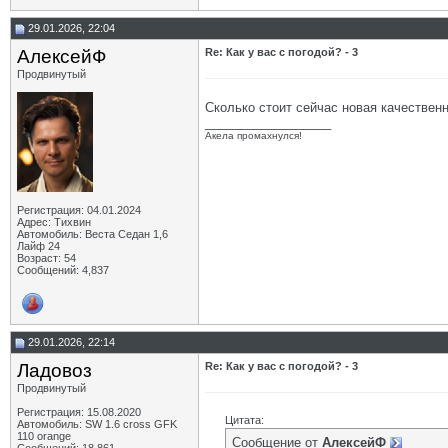
29.01.2026, 22:04
АлексейФ
Re: Как у вас с погодой? - 3
Продвинутый
Сколько стоит сейчас новая качествен
__________________
Акела промахнулся!
Регистрация: 04.01.2024
Адрес: Тихвин
Автомобиль: Веста Седан 1,6
Лайф 24
Возраст: 54
Сообщений: 4,837
29.01.2026, 22:14
Ладовоз
Re: Как у вас с погодой? - 3
Продвинутый
Регистрация: 15.08.2020
Цитата:
Автомобиль: SW 1.6 cross GFK
110 orange
Сообщение от
АлексейФ