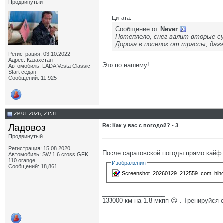
Продвинутый
Цитата:
Сообщение от
Never
Потеплело, снег валит вторые су
Дорога в поселок от трассы, даже
Регистрация: 03.10.2022
Адрес: Казахстан
Это по нашему!
Автомобиль: LADA Vesta Classic
Start седан
Сообщений: 11,925
29.01.2026, 21:31
Ладовоз
Re: Как у вас с погодой? - 3
Продвинутый
Регистрация: 15.08.2020
После саратовской погоды прямо кайф.
Автомобиль: SW 1.6 cross GFK
110 orange
Изображения
Сообщений: 18,861
Screenshot_20260129_212559_com_hihon
__________________
133000 км на 1.8 мкпп 😉 . Тренируйся 