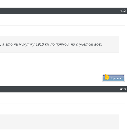
#
12
е, а это на минутку 1918 км по прямой, но с учетом всех
#
13