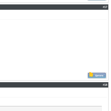
#
17
#
18