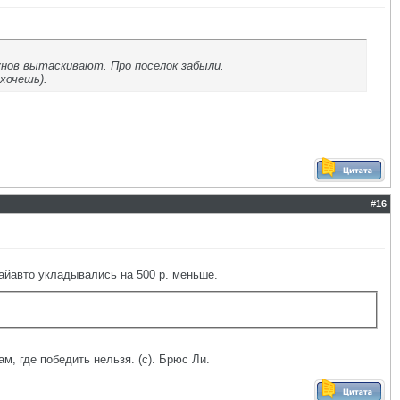
унов вытаскивают. Про поселок забыли.
хочешь).
#
16
тайавто укладывались на 500 р. меньше.
ам, где победить нельзя. (с). Брюс Ли.