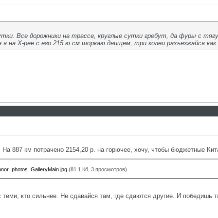
тки. Все дорожники на трассе, круглые сутки гребут, да фуры с тяг
 я на Х-рее с его 215 ю см шоркаю днищем, три колеи разъезжайся как 
 На 887 км потрачено 2154,20 р. на горючее, хочу, чтобы бюджетные Ки
or_photos_GalleryMain.jpg
(81.1 Кб, 3 просмотров)
с теми, кто сильнее. Не сдавайся там, где сдаются другие. И победишь т