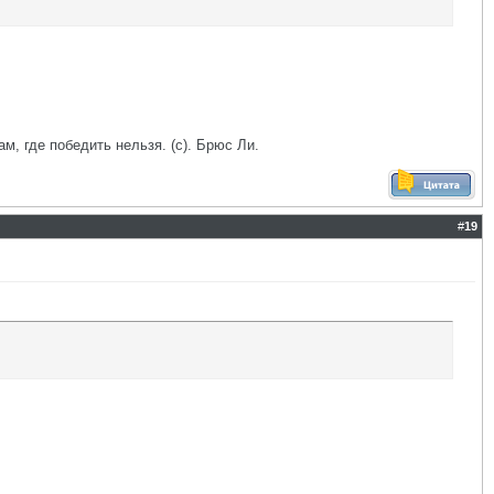
ам, где победить нельзя. (с). Брюс Ли.
#
19