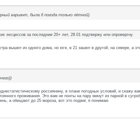
рный вариант, была б погода только лётной).
ких эксцессов за последние 20+ лет, 28.01 подтвержу или опровергну
утра вышел из одного дома, но юге, в 21 зашел в другой, на севере, а э
чего))
днестатистическому россиянину, в плане погодных условий, и скажу вам
тоянного проживания. Это вам не понты на пару минут из парной в сугроб 
день, а обещают до 25 мороза, вот это подвиг, я понимаю