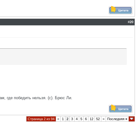
#
20
ам, где победить нельзя. (с). Брюс Ли.
Страница 2 из 94
<
1
2
3
4
5
6
12
52
>
Последняя
»