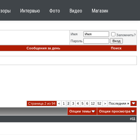
бзоры
Интервью
Фото
Видео
Магазин
Имя
Запомнить?
Пароль
Сообщения за день
Поиск
Страница 2 из 94
<
1
2
3
4
5
6
12
52
>
Последняя
»
Опции темы
Опции просмотра
#
11