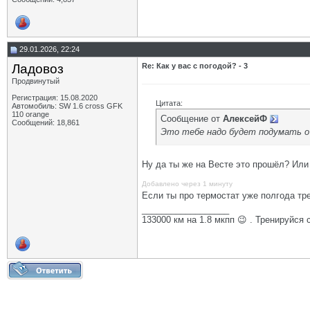
29.01.2026, 22:24
Ладовоз
Re: Как у вас с погодой? - 3
Продвинутый
Регистрация: 15.08.2020
Цитата:
Автомобиль: SW 1.6 cross GFK
110 orange
Сообщение от
АлексейФ
Сообщений: 18,861
Это тебе надо будет подумать о 
Ну да ты же на Весте это прошёл? Или
Добавлено через 1 минуту
Если ты про термостат уже полгода тре
__________________
133000 км на 1.8 мкпп 😉 . Тренируйся 