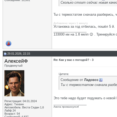
Сообщений: 18,861
Сколько стоит сейчас новая каче
Ты с термостатом сначала разберись, 
Добавлено через 1 минуту
Установка за год отбилась, пошёл 5 й.
__________________
133000 км на 1.8 мкпп 😉 . Тренируйся 
29.01.2026, 22:15
АлексейФ
Re: Как у вас с погодой? - 3
Продвинутый
Цитата:
Сообщение от
Ладовоз
Ты с термостатом сначала разбе
Это тебе надо будет подумать о новой 
Регистрация: 04.01.2024
__________________
Адрес: Тихвин
Акела промахнулся!
Автомобиль: Веста Седан 1,6
Лайф 24
Возраст: 54
Сообщений: 4,837