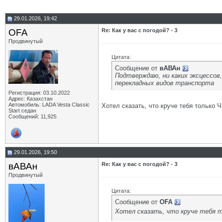
29.01.2026, 19:42
OFA
Re: Как у вас с погодой? - 3
Продвинутый
Цитата:
Сообщение от
вАВАн
Подтверждаю, ни каких эксцессов, 
перекладных видов транспорта
Регистрация: 03.10.2022
Адрес: Казахстан
Автомобиль: LADA Vesta Classic
Хотел сказать, что круче тебя только Ч
Start седан
Сообщений: 11,925
29.01.2026, 19:50
вАВАн
Re: Как у вас с погодой? - 3
Продвинутый
Цитата:
Сообщение от
OFA
Хотел сказать, что круче тебя т