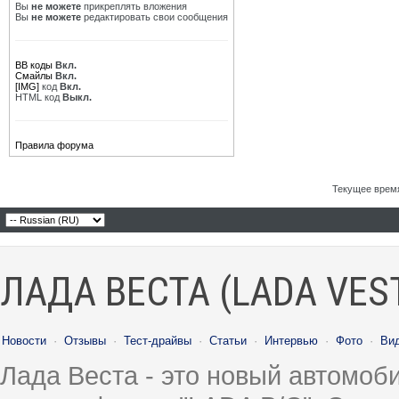
Вы
не можете
прикреплять вложения
Вы
не можете
редактировать свои сообщения
BB коды
Вкл.
Смайлы
Вкл.
[IMG]
код
Вкл.
HTML код
Выкл.
Правила форума
Текущее врем
ЛАДА ВЕСТА (LADA VES
Новости
·
Отзывы
·
Тест-драйвы
·
Статьи
·
Интервью
·
Фото
·
Ви
Лада Веста - это новый автомо