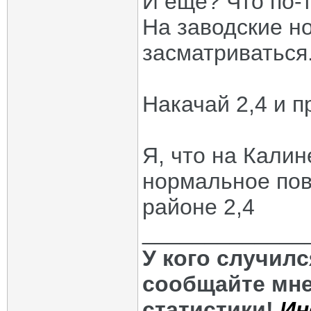
И ещё? Что по-
На заводские н
засматриваться
Накачай 2,4 и п
Я, что на Калин
нормальное пов
районе 2,4
_____________
У кого случил
сообщайте мне
статистики!
Ин