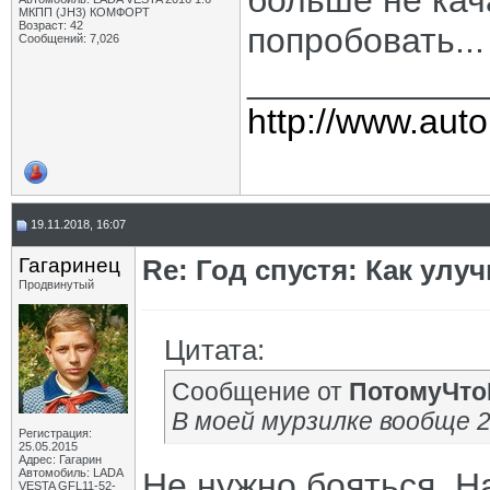
больше не кач
МКПП (JH3) КОМФОРТ
Возраст: 42
попробовать...
Сообщений: 7,026
____________
http://www.auto
19.11.2018, 16:07
Гагаринец
Re: Год спустя: Как улу
Продвинутый
Цитата:
Сообщение от
ПотомуЧто
В моей мурзилке вообще 2,
Регистрация:
25.05.2015
Адрес: Гагарин
Автомобиль: LADA
Не нужно бояться. Н
VESTA GFL11-52-