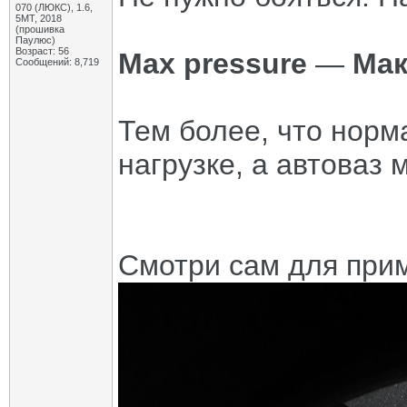
070 (ЛЮКС), 1.6,
5МТ, 2018
(прошивка
Паулюс)
Возраст: 56
Max pressure
—
Мак
Сообщений: 8,719
Тем более, что норм
нагрузке, а автоваз 
Смотри сам для прим