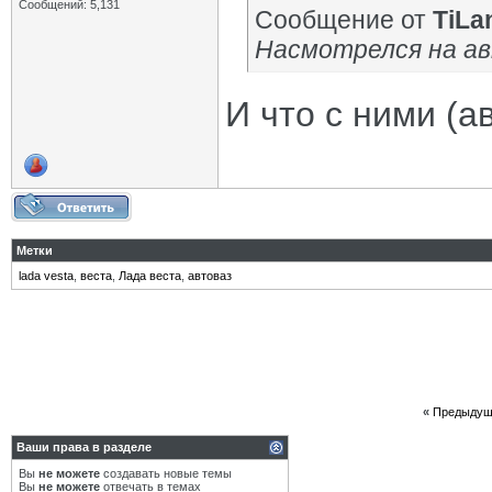
Сообщений: 5,131
Сообщение от
TiLa
Насмотрелся на ав
И что с ними (а
Метки
lada vesta
,
веста
,
Лада веста
,
автоваз
«
Предыдущ
Ваши права в разделе
Вы
не можете
создавать новые темы
Вы
не можете
отвечать в темах