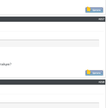
#
217
итайцев?
#
218