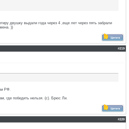
ртиру двушку выдали года через 4 ,еще лет через пять забрали
ена. ))
#
219
ам РФ.
ам, где победить нельзя. (с). Брюс Ли.
#
220