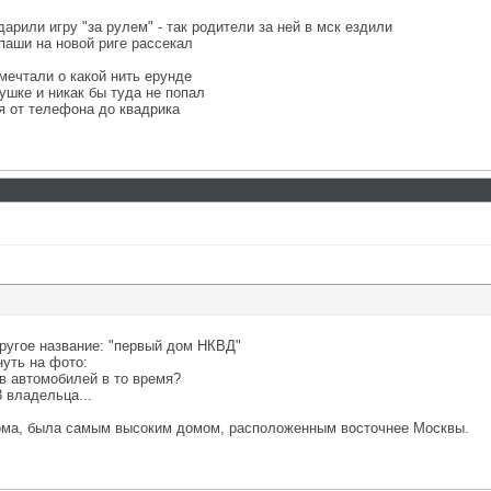
арили игру "за рулем" - так родители за ней в мск ездили
паши на новой риге рассекал
мечтали о какой нить ерунде
ушке и никак бы туда не попал
ая от телефона до квадрика
другое название: "первый дом НКВД"
нуть на фото:
в автомобилей в то время?
 владельца...
 дома, была самым высоким домом, расположенным восточнее Москвы.