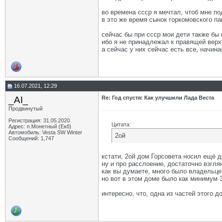
во времена ссср я мечтал, чтоб мне под
в это же время сынок горкомовского па
сейчас бы при ссср мои дети также бы 
ибо я не принадлежал к правящей верх
а сейчас у них сейчас есть все, начин
16.07.2021, 12:29
_AI_
Re: Год спустя: Как улучшили Лада Веста
Продвинутый
Регистрация: 31.05.2020
Цитата:
Адрес: п.Монетный (Екб)
Автомобиль: Vesta SW Winter
2ой
Сообщений: 1,747
кстати, 2ой дом Горсовета носил ещё 
ну и про расслоение, достаточно взгля
как вы думаете, много было владельце
но вот в этом доме было как минимум 3
интересно, что, одна из частей этого