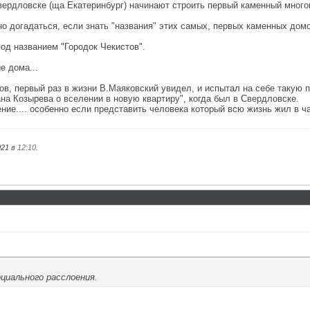
 Свердловске (ща Екатеринбург) начинают строить первый каменный мног
о догадаться, если знать "названия" этих самых, первых каменных домов
под названием "Городок Чекистов".
е дома...
ов, первый раз в жизни В.Маяковский увидел, и испытал на себе такую п
на Козырева о вселении в новую квартиру", когда был в Свердловске.
ение.... особенно если представить человека который всю жизнь жил в ч
021 в
12:10
.
циального расслоения.