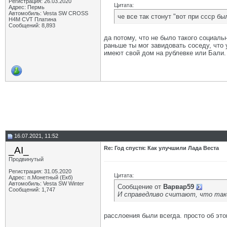
Регистрация: 26.03.2020
Цитата:
Адрес: Пермь
Автомобиль: Vesta SW CROSS
че все так стонут "вот при ссср б
H4M CVT Платина
Сообщений: 8,893
да потому, что не было такого социаль
раньше ты мог завидовать соседу, что у
имеют свой дом на рублевке или Бали. 
16.07.2021, 11:52
_AI_
Re: Год спустя: Как улучшили Лада Веста
Продвинутый
Регистрация: 31.05.2020
Цитата:
Адрес: п.Монетный (Екб)
Автомобиль: Vesta SW Winter
Сообщение от
Варвар59
Сообщений: 1,747
И справедливо считают, что так
расслоения были всегда. просто об эт