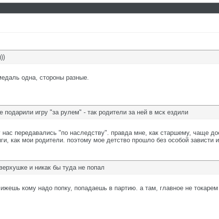
))
медаль одна, стороны разные.
е подарили игру "за рулем" - так родители за ней в мск ездили
 нас передавались "по наследству". правда мне, как старшему, чаще дост
яги, как мои родители. поэтому мое детство прошло без особой зависти и
верхушке и никак бы туда не попал
ижешь кому надо попку, попадаешь в партию. а там, главное не токарем