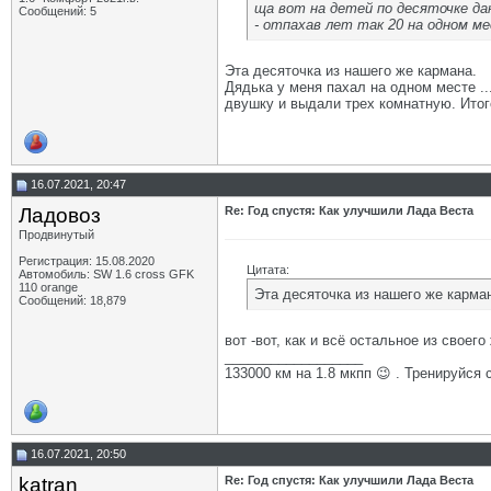
ща вот на детей по десяточке да
Сообщений: 5
- отпахав лет так 20 на одном м
Эта десяточка из нашего же кармана.
Дядька у меня пахал на одном месте ..
двушку и выдали трех комнатную. Итого
16.07.2021, 20:47
Ладовоз
Re: Год спустя: Как улучшили Лада Веста
Продвинутый
Регистрация: 15.08.2020
Цитата:
Автомобиль: SW 1.6 cross GFK
110 orange
Эта десяточка из нашего же карма
Сообщений: 18,879
вот -вот, как и всё остальное из свое
__________________
133000 км на 1.8 мкпп 😉 . Тренируйся 
16.07.2021, 20:50
katran
Re: Год спустя: Как улучшили Лада Веста