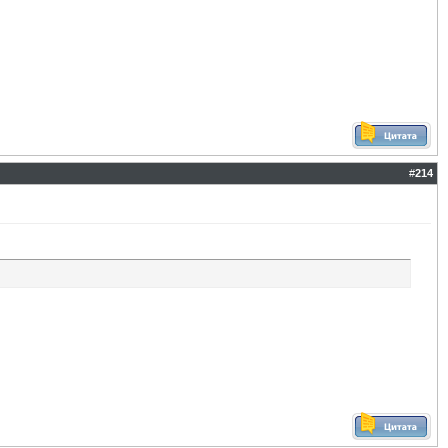
#
214