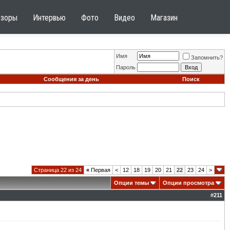
бзоры
Интервью
Фото
Видео
Магазин
Имя
Запомнить?
Пароль
Сообщения за день
Поиск
Страница 22 из 24
«
Первая
<
12
18
19
20
21
22
23
24
>
Опции темы
Опции просмотра
#
211