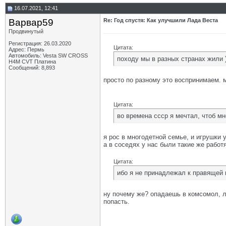
16.07.2021, 12:41
Варвар59
Re: Год спустя: Как улучшили Лада Веста
Продвинутый
Регистрация: 26.03.2020
Цитата:
Адрес: Пермь
Автомобиль: Vesta SW CROSS
походу мы в разных странах жили )
H4M CVT Платина
Сообщений: 8,893
просто по разному это воспринимаем. 
Цитата:
во времена ссср я мечтал, чтоб мн
я рос в многодетной семье, и игрушки у
а в соседях у нас были такие же работ
Цитата:
ибо я не принадлежал к правящей 
ну почему же? опадаешь в комсомол, л
попасть.