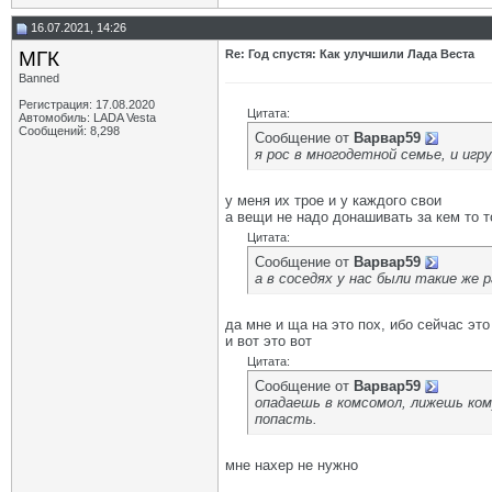
16.07.2021, 14:26
МГК
Re: Год спустя: Как улучшили Лада Веста
Banned
Регистрация: 17.08.2020
Цитата:
Автомобиль: LADA Vesta
Сообщений: 8,298
Сообщение от
Варвар59
я рос в многодетной семье, и игру
у меня их трое и у каждого свои
а вещи не надо донашивать за кем то 
Цитата:
Сообщение от
Варвар59
а в соседях у нас были такие же
да мне и ща на это пох, ибо сейчас это
и вот это вот
Цитата:
Сообщение от
Варвар59
опадаешь в комсомол, лижешь ком
попасть.
мне нахер не нужно