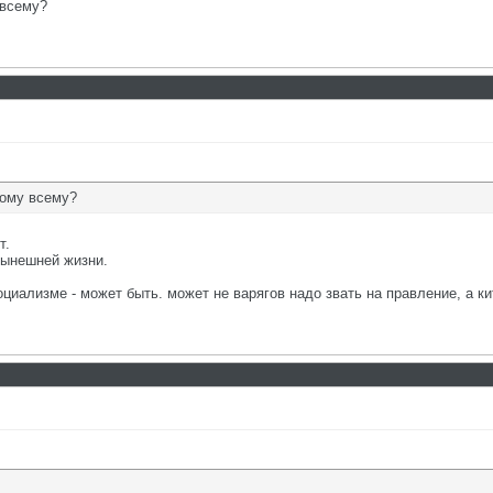
 всему?
тому всему?
т.
нынешней жизни.
оциализме - может быть. может не варягов надо звать на правление, а к