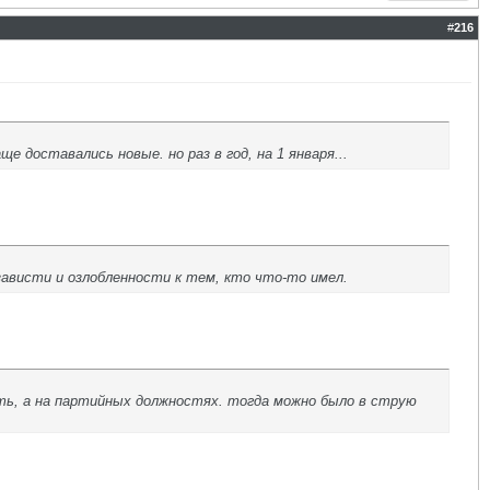
#
216
е доставались новые. но раз в год, на 1 января...
зависти и озлобленности к тем, кто что-то имел.
ать, а на партийных должностях. тогда можно было в струю