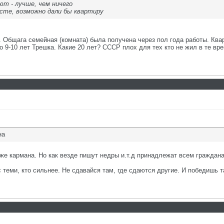
ют - лучше, чем ничего
есте, возможно дали бы квартиру
. Общага семейная (комната) была получена через пол года работы. Ква
 9-10 лет Трешка. Какие 20 лет? СССР плох для тех кто не жил в те врем
на
го же кармана. Но как везде пишут недры и.т.д принадлежат всем граждан
с теми, кто сильнее. Не сдавайся там, где сдаются другие. И победишь т