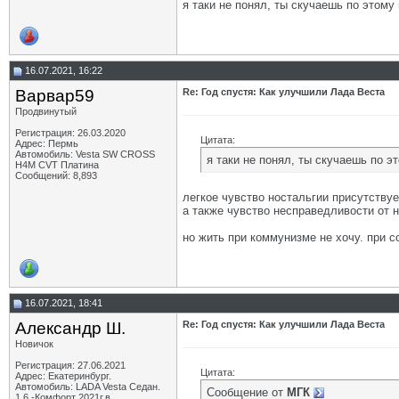
я таки не понял, ты скучаешь по этому
16.07.2021, 16:22
Варвар59
Re: Год спустя: Как улучшили Лада Веста
Продвинутый
Регистрация: 26.03.2020
Цитата:
Адрес: Пермь
Автомобиль: Vesta SW CROSS
я таки не понял, ты скучаешь по э
H4M CVT Платина
Сообщений: 8,893
легкое чувство ностальгии присутствуе
а также чувство несправедливости от 
но жить при коммунизме не хочу. при с
16.07.2021, 18:41
Александр Ш.
Re: Год спустя: Как улучшили Лада Веста
Новичок
Регистрация: 27.06.2021
Цитата:
Адрес: Екатеринбург.
Автомобиль: LADA Vesta Седан.
Сообщение от
МГК
1.6 -Комфорт 2021г.в.