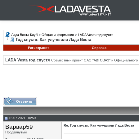
Лада Веста Клуб
>
Общая информация
>
LADA Vesta год спустя
Год спустя: Как улучшили Лада Веста
Регистрация
Справка
LADA Vesta год спустя
Совместный проект ОАО "АВТОВАЗ" и Официального 
16.07.2021, 10:50
Варвар59
Re: Год спустя: Как улучшили Лада Веста
Продвинутый