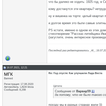
что бы далеко не ходить: 1925 год, в
кому достанутся эти квартиры? нетрудн
ну и вишенка на торте: целый квартал 
и долгое время это были самые элитны
PS кстати, именно в одном из этих дом
стихотворении "Рассказ литейщика Ива
(загуглите, очень интересное произвед
Последний раз редактировалось _AI_; 16.07.2
16.07.2021, 12:21
МГК
Re: Год спустя: Как улучшили Лада Веста
Banned
Регистрация: 17.08.2020
Цитата:
Автомобиль: LADA Vesta
Сообщений: 8,298
Сообщение от
Варвар59
да потому, что не было такого со
походу мы в разных странах жили )))