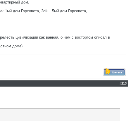
оквартирный дом.
: 1ый дом Горсовета, 2ой... 5ый дом Горсовета,
релесть цивилизации как ванная, о чем с восторгом описал в
астном доме)
#
213