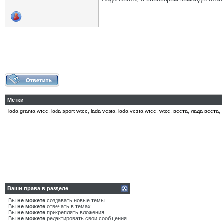
Метки
lada granta wtcc
,
lada sport wtcc
,
lada vesta
,
lada vesta wtcc
,
wtcc
,
веста
,
лада веста
,
Ваши права в разделе
Вы
не можете
создавать новые темы
Вы
не можете
отвечать в темах
Вы
не можете
прикреплять вложения
Вы
не можете
редактировать свои сообщения