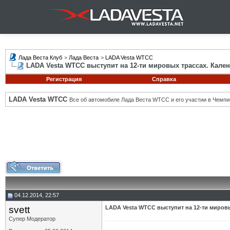
Лада Веста Клуб
>
Лада Веста
>
LADA Vesta WTCC
LADA Vesta WTCC выступит на 12-ти мировых трассах. Кален
Регистрация
Справка
LADA Vesta WTCC
Все об автомобиле Лада Веста WTCC и его участии в Чемпи
04.12.2014, 22:57
svett
LADA Vesta WTCC выступит на 12-ти мировы
Супер Модератор