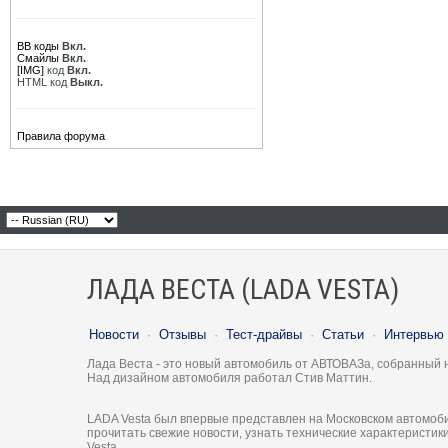
BB коды
Вкл.
Смайлы
Вкл.
[IMG]
код
Вкл.
HTML код
Выкл.
Правила форума
ЛАДА ВЕСТА (LADA VESTA)
Новости
·
Отзывы
·
Тест-драйвы
·
Статьи
·
Интервью
Лада Веста - это новый автомобиль от АВТОВАЗа, собранный 
Над дизайном автомобиля работал Стив Маттин.
LADA Vesta был впервые представлен на Московском автомоби
прочитать свежие новости, узнать технические характеристи
Vesta.