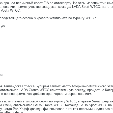
атар прошел всемирный совет FIA по автоспорту. На этом мероприятии б
евнованиях примет участие заводская команда LADA Sport WTCC, пилот
 Vesta WTCC.
 предстоящего сезона Мирового чемпионата по турингу WTCC:
Ондо
ра.
я Тайландская трасса Бурирам займет место Американо-Китайского этап
 автомобиле LADA Granta WTCC блистательную победу, пройдет на Ката
 в ночное время, что добавит зрелищности соревнованиям.
 выступлений в мировой серии по турингу WTCC, впервые была предста
а смену автомобилю LADA Granta WTCC. Команда LADA Sport WTCC на э
ду, когда Роб Хафф дважды финишировал в гонках первыми и один раз в
нет «Роснефть».