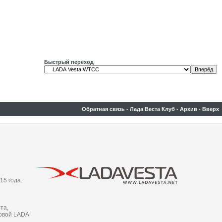
Быстрый переход
Обратная связь
-
Лада Веста Клуб
-
Архив
-
Вверх
15 года.
та,
новой LADA