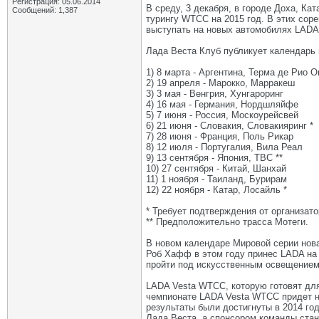
Регистрация: 05.06.2014
В среду, 3 декабря, в городе Доха, К
Сообщений: 1,387
турингу WTCC на 2015 год. В этих сор
выступать на новых автомобилях LADA
Лада Веста Клуб публикует календарь
1) 8 марта - Аргентина, Терма де Рио 
2) 19 апреля - Марокко, Марракеш
3) 3 мая - Венгрия, Хунгароринг
4) 16 мая - Германия, Нордшляйфе
5) 7 июня - Россия, Москоурейсвей
6) 21 июня - Словакия, Словакияринг *
7) 28 июня - Франция, Поль Рикар
8) 12 июля - Португалия, Вила Реал
9) 13 сентября - Япония, TBC **
10) 27 сентября - Китай, Шанхай
11) 1 ноября - Таиланд, Бурирам
12) 22 ноября - Катар, Лосайль *
* Требует подтверждения от организато
** Предположительно трасса Мотеги.
В новом календаре Мировой серии нова
Роб Хафф в этом году принес LADA на
пройти под искусственным освещением
LADA Vesta WTCC, которую готовят для
чемпионате LADA Vesta WTCC придет н
результаты были достигнуты в 2014 го
Лада Веста, а спонсором команды ста