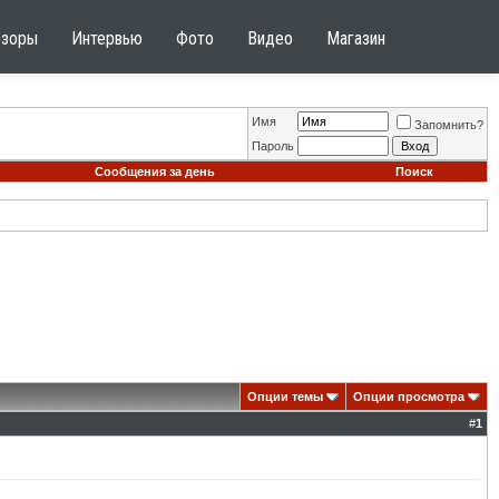
бзоры
Интервью
Фото
Видео
Магазин
Имя
Запомнить?
Пароль
Сообщения за день
Поиск
Опции темы
Опции просмотра
#
1