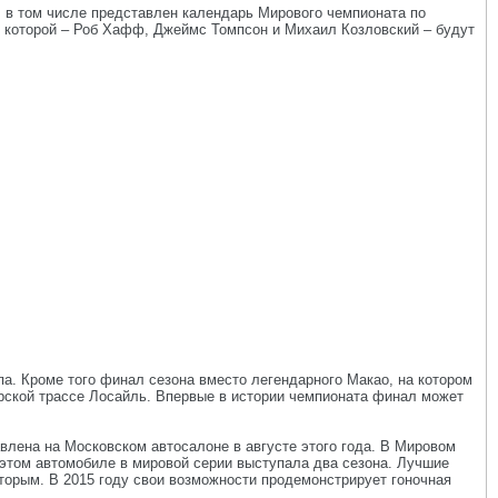
ыл в том числе представлен календарь Мирового чемпионата по
ы которой – Роб Хафф, Джеймс Томпсон и Михаил Козловский – будут
а. Кроме того финал сезона вместо легендарного Макао, на котором
рской трассе Лосайль. Впервые в истории чемпионата финал может
влена на Московском автосалоне в августе этого года. В Мировом
том автомобиле в мировой серии выступала два сезона. Лучшие
торым. В 2015 году свои возможности продемонстрирует гоночная