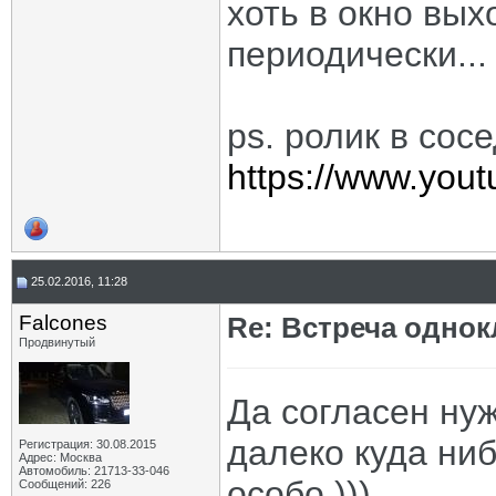
хоть в окно выхо
периодически...
ps. ролик в сос
https://www.yo
25.02.2016, 11:28
Falcones
Re: Встреча одно
Продвинутый
Да согласен ну
далеко куда ниб
Регистрация: 30.08.2015
Адрес: Москва
Автомобиль: 21713-33-046
особо )))
Сообщений: 226