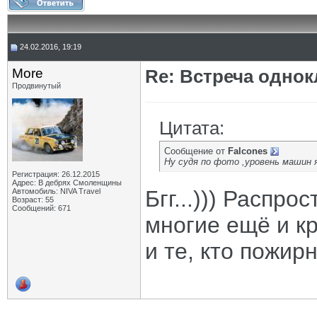
24.02.2016, 19:19
More
Re: Встреча одно
Продвинутый
Цитата:
Сообщение от
Falcones
Ну судя по фото ,уровень машин я
Регистрация: 26.12.2015
Адрес: В дебрях Смоленщины
Бгг...))) Распр
Автомобиль: NIVA Travel
Возраст: 55
Сообщений: 671
многие ещё и к
и те, кто пожир