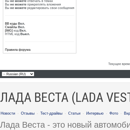
Вы
не можете
отвечать в темах
Вы
не можете
прикреплять вложения
Вы
не можете
редактировать свои сообщения
BB коды
Вкл.
Смайлы
Вкл.
[IMG]
код
Вкл.
HTML код
Выкл.
Правила форума
Текущее врем
ЛАДА ВЕСТА (LADA VES
Новости
·
Отзывы
·
Тест-драйвы
·
Статьи
·
Интервью
·
Фото
·
Ви
Лада Веста - это новый автомо