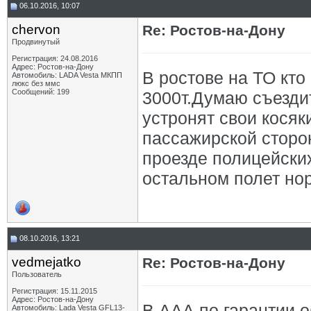
06.10.2016, 10:07
chervon
Re: Ростов-на-Дону
Продвинутый
Регистрация: 24.08.2016
Адрес: Ростов-на-Дону
В ростове на ТО кто
Автомобиль: LADA Vesta МКПП
люкс без ммс
Сообщений: 199
3000т.Думаю съезди
устронят свои косяк
пассажирской сторон
проезде полицейских
остальном полет но
08.10.2016, 13:21
vedmejatko
Re: Ростов-на-Дону
Пользователь
Регистрация: 15.11.2015
Адрес: Ростов-на-Дону
В ААА по гарантии о
Автомобиль: Lada Vesta GFL13-