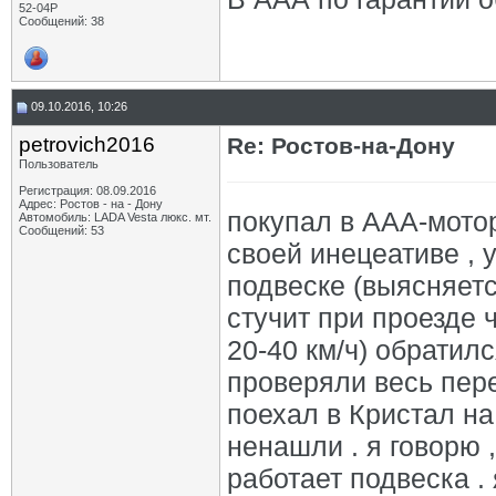
52-04P
Сообщений: 38
09.10.2016, 10:26
petrovich2016
Re: Ростов-на-Дону
Пользователь
Регистрация: 08.09.2016
Адрес: Ростов - на - Дону
покупал в ААА-мотор
Автомобиль: LADA Vesta люкс. мт.
Сообщений: 53
своей инецеативе , у
подвеске (выясняетс
стучит при проезде 
20-40 км/ч) обратил
проверяли весь перед
поехал в Кристал на
ненашли . я говорю ,
работает подвеска . 