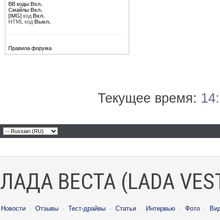
BB коды
Вкл.
Смайлы
Вкл.
[IMG]
код
Вкл.
HTML код
Выкл.
Правила форума
Текущее время:
14
ЛАДА ВЕСТА (LADA VES
Новости
·
Отзывы
·
Тест-драйвы
·
Статьи
·
Интервью
·
Фото
·
Ви