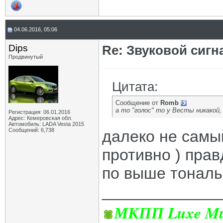
04.06.2016, 05:06
Dips
Re: Звуковой сигн
Продвинутый
Цитата:
Сообщение от
Romb
а то "голос" то у Весты никакой, 
Регистрация: 06.01.2016
Адрес: Кемеровская обл.
Автомобиль: LADA Vesta 2015
Сообщений: 6,738
далеко не самый
противно ) пра
по выше тональ
_____________
МКПП Luxe Mul