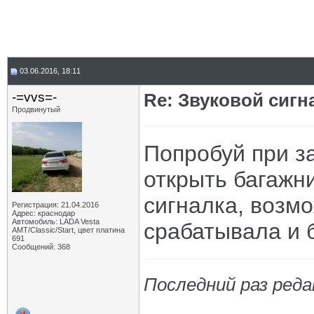
03.06.2016, 18:11
-=vvs=-
Re: Звуковой сигн
Продвинутый
Попробуй при з
открыть багажн
сигналка, возмо
Регистрация: 21.04.2016
Адрес: краснодар
Автомобиль: LADA Vesta
срабатывала и б
АМТ/Classic/Start, цвет платина
691
Сообщений: 368
Последний раз реда