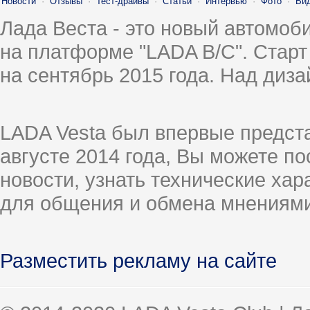
Новости
·
Отзывы
·
Тест-драйвы
·
Статьи
·
Интервью
·
Фото
·
Ви
Лада Веста - это новый автомо
на платформе "LADA B/C". Старт
на сентябрь 2015 года. Над диз
LADA Vesta был впервые предст
августе 2014 года, Вы можете п
новости, узнать технические ха
для общения и обмена мнениями
Разместить рекламу на сайте