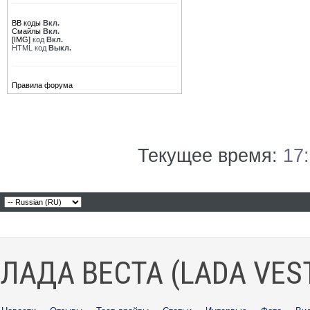
BB коды
Вкл.
Смайлы
Вкл.
[IMG]
код
Вкл.
HTML код
Выкл.
Правила форума
Текущее время:
17
ЛАДА ВЕСТА (LADA VES