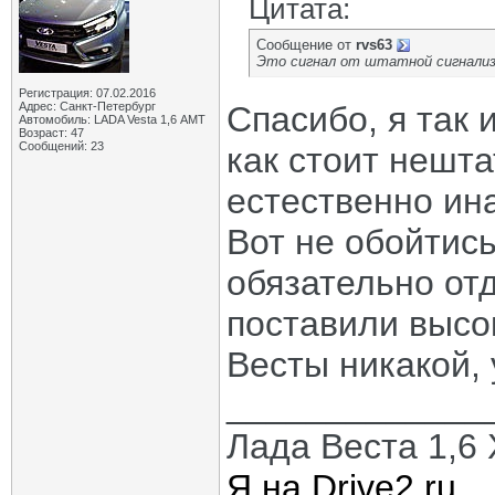
Цитата:
Сообщение от
rvs63
Это сигнал от штатной сигнализ
Регистрация: 07.02.2016
Адрес: Санкт-Петербург
Спасибо, я так 
Автомобиль: LADA Vesta 1,6 АМТ
Возраст: 47
Сообщений: 23
как стоит нешта
естественно ин
Вот не обойтис
обязательно от
поставили высоки
Весты никакой, у
_____________
Лада Веста 1,6 X
Я на Drive2.ru