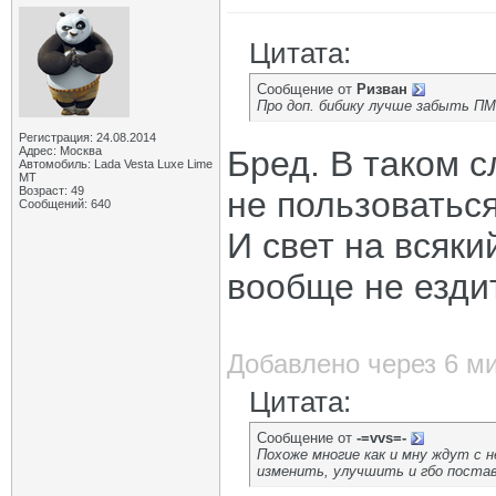
Цитата:
Сообщение от
Ризван
Про доп. бибику лучше забыть ПМ
Регистрация: 24.08.2014
Адрес: Москва
Бред. В таком 
Автомобиль: Lada Vesta Luxe Lime
MT
Возраст: 49
не пользоваться
Сообщений: 640
И свет на всяки
вообще не езди
Добавлено через 6 м
Цитата:
Сообщение от
-=vvs=-
Похоже многие как и мну ждут с 
изменить, улучшить и гбо постав