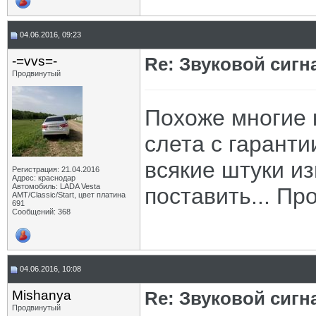
04.06.2016, 09:23
-=vvs=-
Re: Звуковой сигн
Продвинутый
Похоже многие 
слета с гаранти
всякие штуки из
Регистрация: 21.04.2016
Адрес: краснодар
Автомобиль: LADA Vesta
поставить... Пр
АМТ/Classic/Start, цвет платина
691
Сообщений: 368
04.06.2016, 10:08
Mishanya
Re: Звуковой сигн
Продвинутый