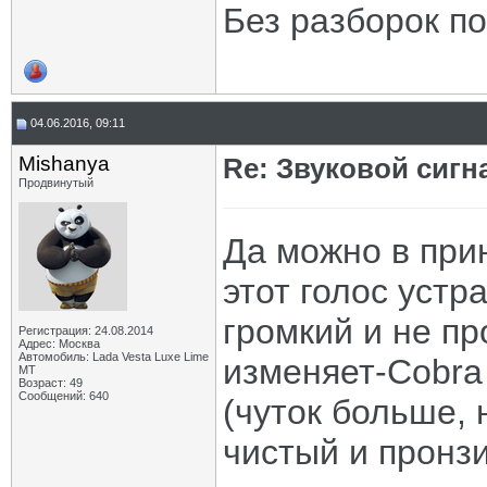
Без разборок п
04.06.2016, 09:11
Mishanya
Re: Звуковой сигн
Продвинутый
Да можно в прин
этот голос устр
громкий и не п
Регистрация: 24.08.2014
Адрес: Москва
Автомобиль: Lada Vesta Luxe Lime
изменяет-Cobra 
MT
Возраст: 49
Сообщений: 640
(чуток больше, 
чистый и пронз