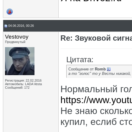
04.06.2016, 00:26
Vestovoy
Re: Звуковой сигн
Продвинутый
Цитата:
Сообщение от
Romb
а то "голос" то у Весты никакой, 
Регистрация: 22.02.2016
Автомобиль: LADA Vesta
Нормальный гол
Сообщений: 172
https://www.you
Не знаю сколько
купил, еслиб ст