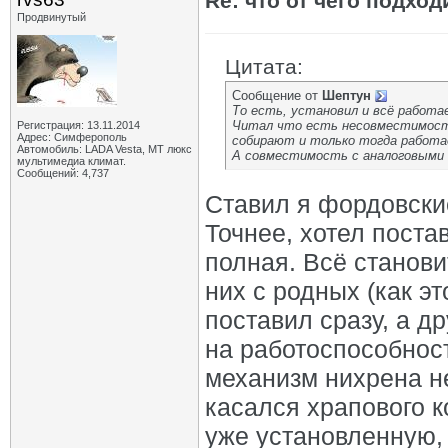
Re: что от чего подхо
Продвинутый
Цитата:
Сообщение от
Шептун
То есть, установил и всё работ
Читал что есть несовместимость
Регистрация: 13.11.2014
Адрес: Симферополь
собирают и только тогда работа
Автомобиль: LADA Vesta, МТ люкс
А совместимость с аналоговыми 
мультимедиа климат.
Сообщений: 4,737
Ставил я фордовски
Точнее, хотел поста
полная. Всё станов
них с родных (как э
поставил сразу, а д
на работоспособност
механизм нихрена не
касался храпового к
уже установленную, 