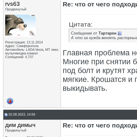
rvs63
Re: что от чего подхо
Продвинутый
Цитата:
Сообщение от
Тартарен
А что за нужда менять распорные
Регистрация: 13.11.2014
Адрес: Симферополь
Автомобиль: LADA Vesta, МТ люкс
Главная проблема не
мультимедиа климат.
Сообщений: 4,737
Многие при снятии б
под болт и крутят х
мягкие. Крошатся и 
выкидывать.
02.08.2023, 14:59
дим димыч
Re: что от чего подхо
Продвинутый