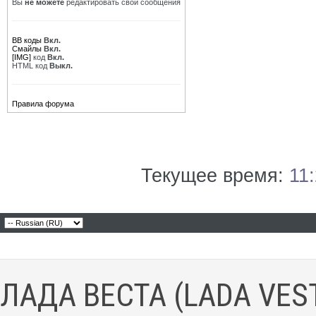
Вы
не можете
редактировать свои сообщения
BB коды
Вкл.
Смайлы
Вкл.
[IMG]
код
Вкл.
HTML код
Выкл.
Правила форума
Текущее время:
11
ЛАДА ВЕСТА (LADA VES