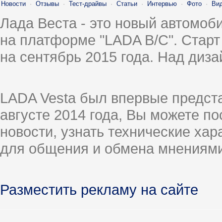
Новости
·
Отзывы
·
Тест-драйвы
·
Статьи
·
Интервью
·
Фото
·
Ви
Лада Веста - это новый автомо
на платформе "LADA B/C". Старт
на сентябрь 2015 года. Над диз
LADA Vesta был впервые предст
августе 2014 года, Вы можете п
новости, узнать технические ха
для общения и обмена мнениями
Разместить рекламу на сайте