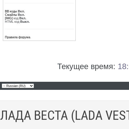
BB коды
Вкл.
Смайлы
Вкл.
[IMG]
код
Вкл.
HTML код
Выкл.
Правила форума
Текущее время:
18
ЛАДА ВЕСТА (LADA VES