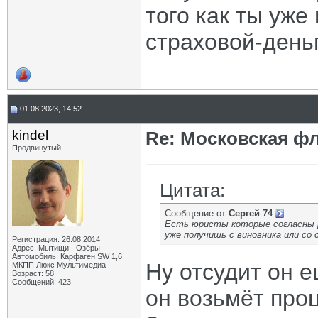
того как ты уже
страховой-день
01.08.2023, 14:52
kindel
Re: Московская фл
Продвинутый
Цитата:
Сообщение от
Сергей 74
Есть юристы которые согласны р
уже получишь с виновника или со 
Регистрация: 26.08.2014
Адрес: Мытищи - Озёры
Автомобиль: Карфаген SW 1,6
Ну отсудит он е
МКПП Люкс Мультимедиа
Возраст: 58
Сообщений: 423
он возьмёт про