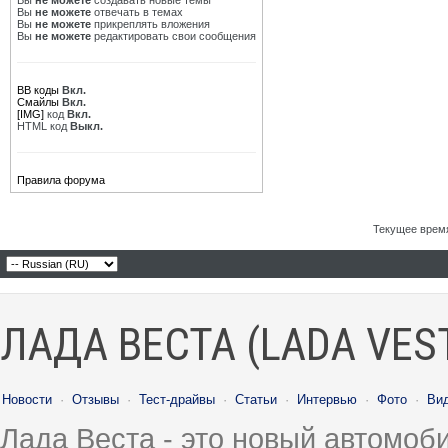
Вы
не можете
создавать новые темы
Вы
не можете
отвечать в темах
Вы
не можете
прикреплять вложения
Вы
не можете
редактировать свои сообщения
BB коды
Вкл.
Смайлы
Вкл.
[IMG]
код
Вкл.
HTML код
Выкл.
Правила форума
Текущее врем
ЛАДА ВЕСТА (LADA VES
Новости
·
Отзывы
·
Тест-драйвы
·
Статьи
·
Интервью
·
Фото
·
Ви
Лада Веста - это новый автомо