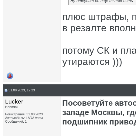
Ну отсудит он ещё тысяч пять -
плюс штрафы, п
в резалте впол
потому СК и пла
утираются )))
31.08.2023, 12:23
Lucker
Посоветуйте автос
Новичок
западе Москвы, г
Регистрация: 31.08.2023
Автомобиль: LADA Vesta
подшипник приво
Сообщений: 1