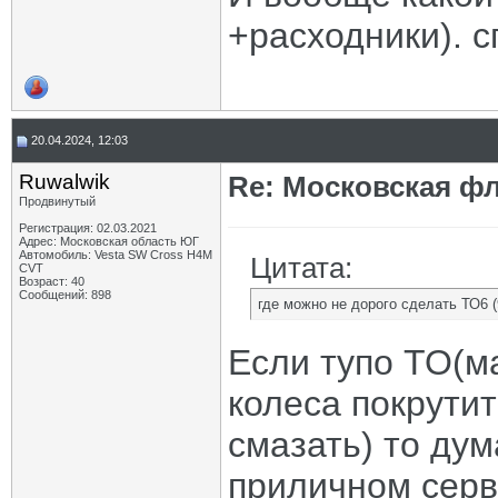
+расходники). 
20.04.2024, 12:03
Ruwalwik
Re: Московская фл
Продвинутый
Регистрация: 02.03.2021
Адрес: Московская область ЮГ
Автомобиль: Vesta SW Cross H4M
Цитата:
CVT
Возраст: 40
Сообщений: 898
где можно не дорого сделать ТО6 (
Если тупо ТО(м
колеса покрути
смазать) то ду
приличном серв