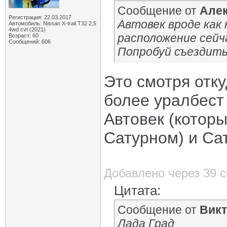
Сообщение от
Але
Регистрация: 22.03.2017
Автовек вроде как
Автомобиль: Nissan X-trail Т32 2,5
4wd cvt (2021)
расположение сейчас
Возраст: 60
Сообщений: 606
Попробуй съездить
Это смотря отку
более уралбест 
Автовек (которы
Сатурном) и Сат
Добавлено через 39 
Цитата:
Сообщение от
Викт
Лада Град