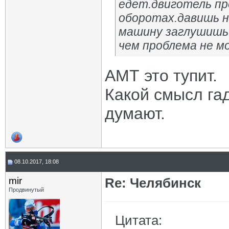
едет.двиготель п
оборотах.давишь на
машину заглушишь 
чем проблема не м
АМТ это тупит.
Какой смысл гад
думают.
08.10.2017, 18:08
mir
Re: Челябинск
Продвинутый
Цитата: