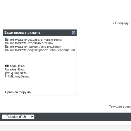
«
Предыдущ
Ваши права в разделе
Вы
не можете
создавать новые темы
Вы
не можете
отвечать в темах
Вы
не можете
прикреплять вложения
Вы
не можете
редактировать свои сообщения
BB коды
Вкл.
Смайлы
Вкл.
[IMG]
код
Вкл.
HTML код
Выкл.
Правила форума
Текущее врем