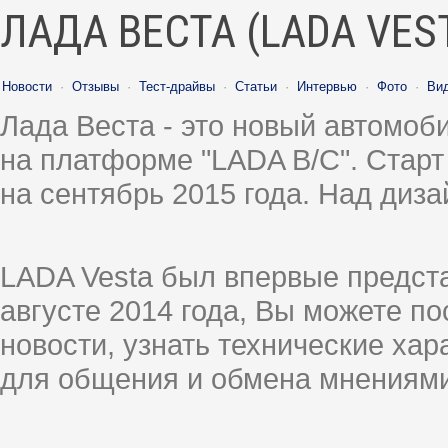
ЛАДА ВЕСТА (LADA VES
Новости
·
Отзывы
·
Тест-драйвы
·
Статьи
·
Интервью
·
Фото
·
Ви
Лада Веста - это новый автомо
на платформе "LADA B/C". Старт
на сентябрь 2015 года. Над диз
LADA Vesta был впервые предст
августе 2014 года, Вы можете п
новости, узнать технические ха
для общения и обмена мнениями