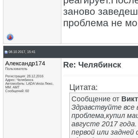
реагирует.Посл
заново заведеш
проблема не мог
08.10.2017, 15:41
Александр174
Re: Челябинск
Пользователь
Регистрация: 28.12.2016
Адрес: Челябинск
Автомобиль: LADA Vesta Люкс.
Цитата:
ММ. АМТ
Сообщений: 60
Сообщение от
Викт
Здравствуйте все 
проблема,купил маш
августе 2017 года
первой или задней