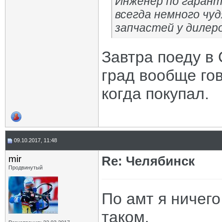
Инженер по гарант
всегда немного чу
запчастей у дилеро
Завтра поеду в 
град вообще гов
когда покупал.
09.10.2017, 11:48
mir
Re: Челябинск
Продвинутый
По амт я ничего
таком.