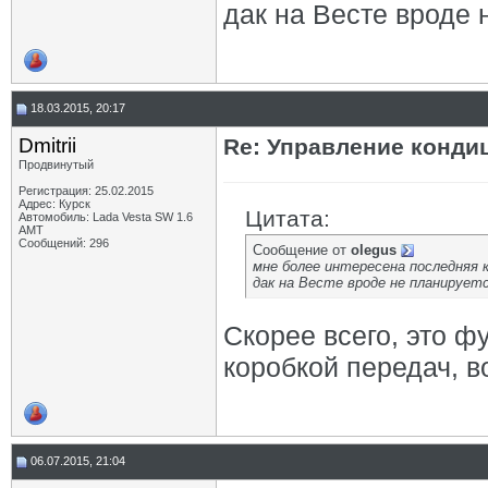
дак на Весте вроде 
18.03.2015, 20:17
Dmitrii
Re: Управление конд
Продвинутый
Регистрация: 25.02.2015
Адрес: Курск
Цитата:
Автомобиль: Lada Vesta SW 1.6
АМТ
Сообщений: 296
Сообщение от
olegus
мне более интересена последняя 
дак на Весте вроде не планируетс
Скорее всего, это ф
коробкой передач, в
06.07.2015, 21:04