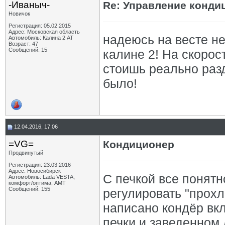
-Иваныч-
Re: Управление конд
Новичок
Регистрация: 05.02.2015
Адрес: Московская область
надеюсь на весте не
Автомобиль: Калина 2 АТ
Возраст: 47
Сообщений: 15
калине 2! На скорост
стоишь реально разд
было!
12.04.2016, 17:06
=VG=
Кондиционер
Продвинутый
Регистрация: 23.03.2016
Адрес: Новосибирск
С печкой все понятн
Автомобиль: Lada VESTA,
комфорт/оптима, АМТ
Сообщений: 155
регулировать "прох
написано кондёр вк
печки и заведенном 