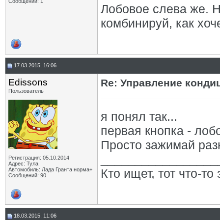
Сообщений: 1
Лобовое слева же. Н
комбинируй, как хоч
17.03.2015, 16:06
Edissons
Re: Управление конд
Пользователь
я понял так...
первая кнопка - лобо
Просто зажимай разн
_________________
Регистрация: 05.10.2014
Адрес: Тула
Автомобиль: Лада Гранта норма+
Кто ищет, тот что-то з
Сообщений: 90
18.03.2015, 11:06