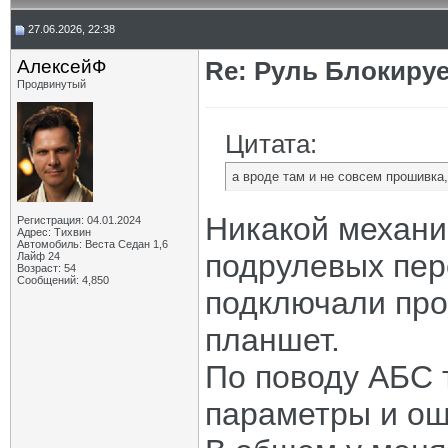
27.06.2026, 22:38
АлексейФ
Re: Руль Блокирует
Продвинутый
Цитата:
а вроде там и не совсем прошивка,
Никакой механи
Регистрация: 04.01.2024
Адрес: Тихвин
Автомобиль: Веста Седан 1,6
подрулевых пер
Лайф 24
Возраст: 54
Сообщений: 4,850
подключали про
планшет.
По поводу АБС 
параметры и ош