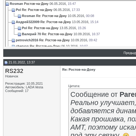
Rosman
Ростов-на-Дону
06.05.2016,
15:47
Pol
Re: Ростов-на-Дону
06.05.2016,
17:33
Rosman
Re: Ростов-на-Дону
10.05.2016,
00:08
Андрей322009
Re: Ростов-на-Дону
13.05.2016,
15:14
Pol
Re: Ростов-на-Дону
13.05.2016,
15:26
Валерий 70
Re: Ростов-на-Дону
10.09.2016,
16:37
petrovich2016
Re: Ростов-на-Дону
10.09.2016,
09:42
chervon
Re: Ростов-на-Дону
06.10.2016,
10:07
vedmejatko
Re: Ростов-на-Дону
08.10.2016,
13:21
Предыд
petrovich2016
Re: Ростов-на-Дону
09.10.2016,
10:26
21.01.2022, 13:37
vedmejatko
Re: Ростов-на-Дону
09.10.2016,
11:07
RS232
Re: Ростов-на-Дону
petrovich2016
Re: Ростов-на-Дону
09.10.2016,
18:10
Новичок
chervon
Re: Ростов-на-Дону
02.11.2016,
10:33
chervon
Re: Ростов-на-Дону
04.11.2016,
17:47
Регистрация: 10.05.2021
Цитата:
Автомобиль: LADA Vesta
petrovich2016
Re: Ростов-на-Дону
16.12.2016,
19:49
Сообщений: 17
Сообщение от
Pare
GrееnGad
Re: Ростов-на-Дону
16.12.2016,
22:04
Реально улучшает, 
Анатольевич
Re: Ростов-на-Дону
18.12.2016,
19:46
GrееnGad
Re: Ростов-на-Дону
18.12.2016,
19:50
добавляется динам
chervon
Re: Ростов-на-Дону
22.12.2016,
13:46
Какая прошивка, п
Анатольевич
Re: Ростов-на-Дону
25.12.2016,
13:55
petrovich2016
Re: Ростов-на-Дону
21.12.2016,
17:31
АМТ, поэтому иска
MAX VR
Re: Ростов-на-Дону
23.06.2019,
21:23
под эту связку.