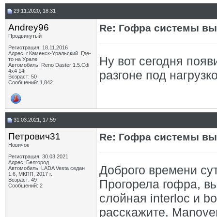
29.11.2020, 18:31
Andrey96
Re: Гофра системы вы
Продвинутый
Регистрация: 18.11.2016
Адрес: г.Каменск-Уральский. Где-
Ну вот сегодня появ
то на Урале.
Автомобиль: Reno Daster 1.5.Cdi
4х4 14г
разгоне под нагрузк
Возраст: 50
Сообщений: 1,842
31.03.2021, 17:59
Петрович31
Re: Гофра системы вы
Новичок
Регистрация: 30.03.2021
Адрес: Белгород
Доброго времени сут
Автомобиль: LADA Vesta седан
1.6, МКПП, 2017 г.
Возраст: 49
Прогорела гофра, в
Сообщений: 2
слойная interloc и b
расскажите. Manover