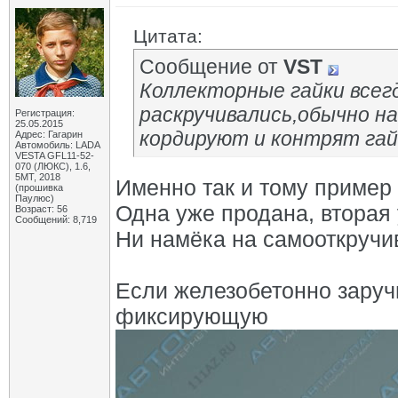
Цитата:
Сообщение от
VST
Коллекторные гайки всегд
раскручивались,обычно н
Регистрация:
25.05.2015
кордируют и контрят гай
Адрес: Гагарин
Автомобиль: LADA
VESTA GFL11-52-
070 (ЛЮКС), 1.6,
5МТ, 2018
Именно так и тому пример 
(прошивка
Паулюс)
Одна уже продана, вторая 
Возраст: 56
Сообщений: 8,719
Ни намёка на самооткручив
Если железобетонно заручи
фиксирующую