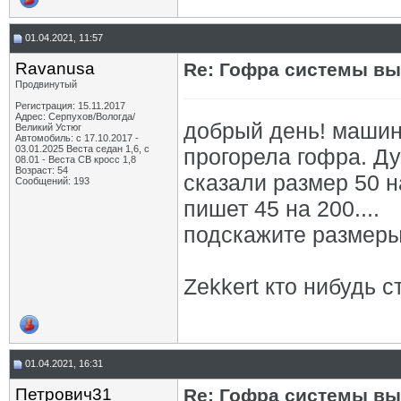
01.04.2021, 11:57
Ravanusa
Re: Гофра системы вы
Продвинутый
Регистрация: 15.11.2017
Адрес: Серпухов/Вологда/
добрый день! машинк
Великий Устюг
Автомобиль: с 17.10.2017 -
03.01.2025 Веста седан 1,6, с
прогорела гофра. Дум
08.01 - Веста СВ кросс 1,8
Возраст: 54
сказали размер 50 н
Сообщений: 193
пишет 45 на 200....
подскажите размеры
Zekkert кто нибудь 
01.04.2021, 16:31
Петрович31
Re: Гофра системы вы