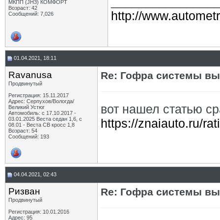
_______________
МКПП (JH3) КОМФОРТ
Возраст: 42
http://www.autometr
Сообщений: 7,026
01.04.2021, 18:11
Ravanusa
Re: Гофра системы вы
Продвинутый
Регистрация: 15.11.2017
Адрес: Серпухов/Вологда/
вот нашел статью с
Великий Устюг
Автомобиль: с 17.10.2017 -
03.01.2025 Веста седан 1,6, с
https://znaiauto.ru/ra
08.01 - Веста СВ кросс 1,8
Возраст: 54
Сообщений: 193
04.04.2021, 02:43
Ризван
Re: Гофра системы вы
Продвинутый
Регистрация: 10.01.2016
Адрес: 95