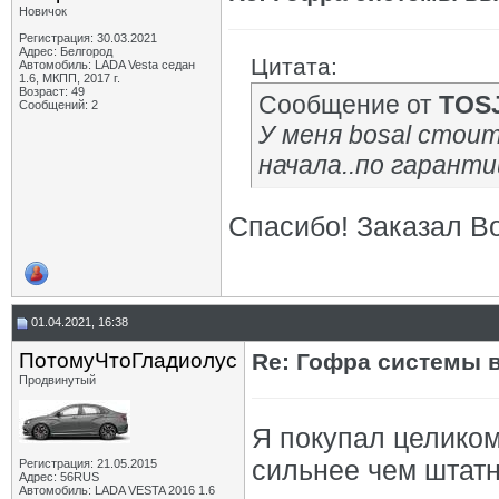
Новичок
Регистрация: 30.03.2021
Адрес: Белгород
Цитата:
Автомобиль: LADA Vesta седан
1.6, МКПП, 2017 г.
Возраст: 49
Сообщение от
TOS
Сообщений: 2
У меня bosal стоит
начала..по гаранти
Спасибо! Заказал Bo
01.04.2021, 16:38
ПотомуЧтоГладиолус
Re: Гофра системы 
Продвинутый
Я покупал целиком
сильнее чем штат
Регистрация: 21.05.2015
Адрес: 56RUS
Автомобиль: LADA VESTA 2016 1.6