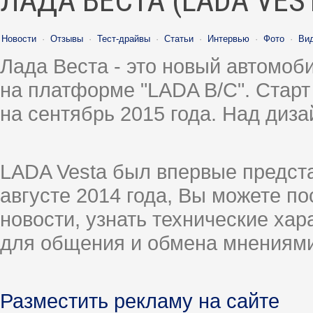
ЛАДА ВЕСТА (LADA VES
Новости
·
Отзывы
·
Тест-драйвы
·
Статьи
·
Интервью
·
Фото
·
Ви
Лада Веста - это новый автомо
на платформе "LADA B/C". Старт
на сентябрь 2015 года. Над диз
LADA Vesta был впервые предст
августе 2014 года, Вы можете п
новости, узнать технические ха
для общения и обмена мнениями
Разместить рекламу на сайте