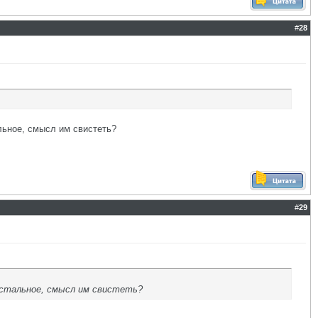
#
28
льное, смысл им свистеть?
#
29
 остальное, смысл им свистеть?