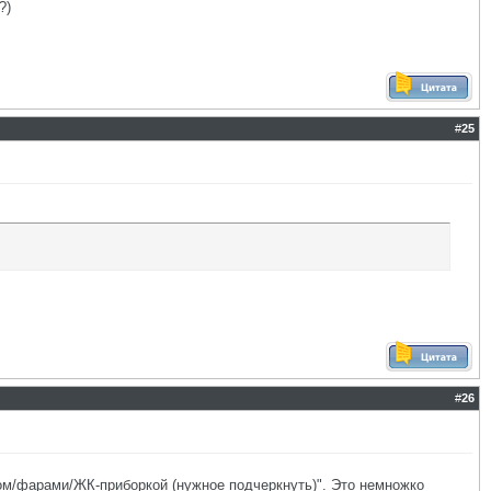
?)
#
25
#
26
пом/фарами/ЖК-приборкой (нужное подчеркнуть)". Это немножко