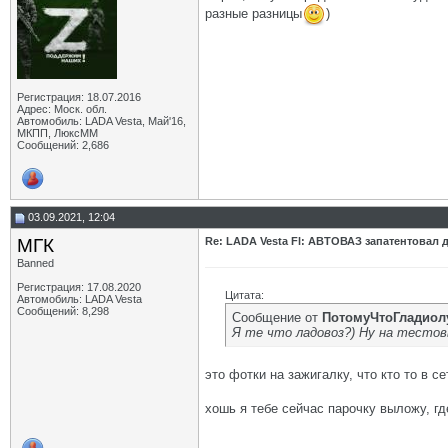
разные разницы
)
Регистрация: 18.07.2016
Адрес: Моск. обл.
Автомобиль: LADA Vesta, Май'16,
МКПП, ЛюксММ
Сообщений: 2,686
03.09.2021, 12:04
МГК
Re: LADA Vesta Fl: АВТОВАЗ запатентовал 
Banned
Регистрация: 17.08.2020
Цитата:
Автомобиль: LADA Vesta
Сообщений: 8,298
Сообщение от
ПотомуЧтоГладиол
Я те что ладовоз?) Ну на тесто
это фотки на зажигалку, что кто то в с
хошь я тебе сейчас парочку выложу, гд