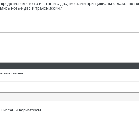
вроде менял что то и с кпп и с двс, местами принципиально даже, не г
ялись новые двс и трансмиссии?
детали салона
 ниссан и вариатором.