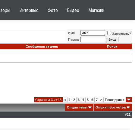
бзоры
Интервью
Фото
Видео
Магазин
Имя
Запомнить?
Пароль
Сообщения за день
Поиск
Страница 3 из 13
<
1
2
3
4
5
6
7
>
Последняя
»
Опции темы
Опции просмотра
#
21