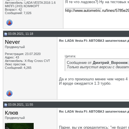
Я те что ладовоз?) Ну на тестовых
Автомобиль: LADA VESTA 2016 1.6
__________________
МКПП (JH3) КОМФОРТ
Возраст: 42
http://www.autometric.ru/lines/5785e2
Сообщений: 7,026
03.09.2021, 11:18
Never
Re: LADA Vesta Fl: АВТОВАЗ запатентовал 
Продвинутый
Регистрация: 23.07.2020
Цитата:
Адрес: 43
Автомобиль: X-Ray Cross CVT
Сообщение от
Дмитрий_Воронеж
Люкс престиж.
Только выпустил версии с двигат
Сообщений: 4,265
Да и это произошло менее чем через 4 
И вроде ожидается 1.3 турбо.
03.09.2021, 11:55
Клюв
Re: LADA Vesta Fl: АВТОВАЗ запатентовал 
Продвинутый
Парни, вы уж определитесь: "не будет