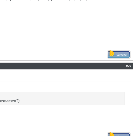
#
27
поставят?)