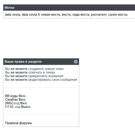
Метки
lada vesta
,
lada vesta fl
,
новая веста
,
веста
,
лада веста
,
роспатент
,
салон весты
Ваши права в разделе
Вы
не можете
создавать новые темы
Вы
не можете
отвечать в темах
Вы
не можете
прикреплять вложения
Вы
не можете
редактировать свои сообщения
BB коды
Вкл.
Смайлы
Вкл.
[IMG]
код
Вкл.
HTML код
Выкл.
Правила форума