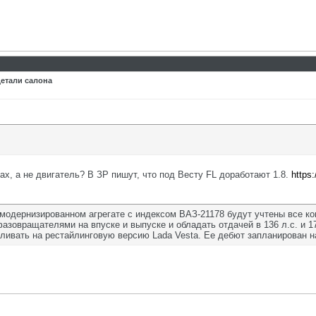
детали салона
мах, а не двигатель? В ЗР пишут, что под Весту FL доработают 1.8.
https:
одернизированном агрегате с индексом ВАЗ-21178 будут учтены все ко
зовращателями на впуске и выпуске и обладать отдачей в 136 л.с. и 175
ливать на рестайлинговую версию Lada Vesta. Ее дебют запланирован на