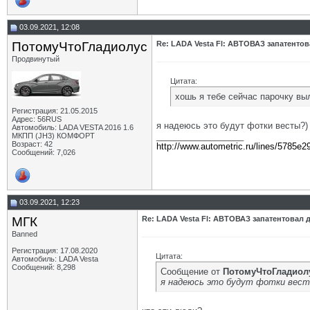
03.09.2021, 12:08
ПотомуЧтоГладиолус
Re: LADA Vesta Fl: АВТОВАЗ запатентов
Продвинутый
Цитата:
хошь я тебе сейчас парочку выл
Регистрация: 21.05.2015
Адрес: 56RUS
я надеюсь это будут фотки весты?)
Автомобиль: LADA VESTA 2016 1.6
__________________
МКПП (JH3) КОМФОРТ
Возраст: 42
http://www.autometric.ru/lines/5785e2
Сообщений: 7,026
03.09.2021, 12:23
МГК
Re: LADA Vesta Fl: АВТОВАЗ запатентовал 
Banned
Регистрация: 17.08.2020
Цитата:
Автомобиль: LADA Vesta
Сообщений: 8,298
Сообщение от
ПотомуЧтоГладиол
я надеюсь это будут фотки весты