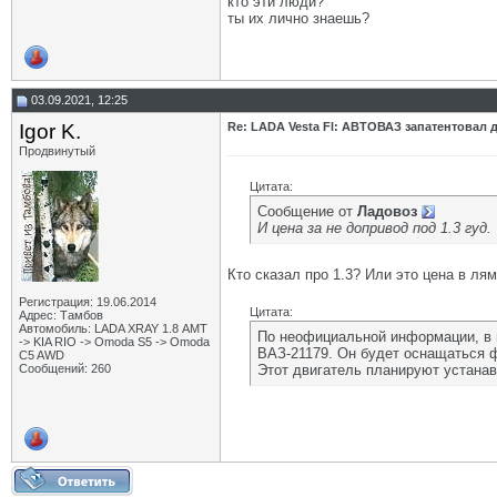
кто эти люди?
ты их лично знаешь?
03.09.2021, 12:25
Igor K.
Re: LADA Vesta Fl: АВТОВАЗ запатентовал 
Продвинутый
Цитата:
Сообщение от
Ладовоз
И цена за не допривод под 1.3 гуд.
Кто сказал про 1.3? Или это цена в ля
Регистрация: 19.06.2014
Цитата:
Адрес: Тамбов
Автомобиль: LADA XRAY 1.8 АМТ
По неофициальной информации, в м
-> KIA RIO -> Omoda S5 -> Omoda
ВАЗ-21179. Он будет оснащаться фа
C5 AWD
Сообщений: 260
Этот двигатель планируют устанав