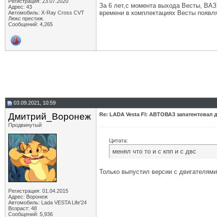
Регистрация: 23.07.2020
За 6 лет,с момента выхода Весты, ВАЗ 
Адрес: 43
времени в комплектациях Весты появл
Автомобиль: X-Ray Cross CVT
Люкс престиж.
Сообщений: 4,265
03.09.2021, 10:59
Дмитрий_Воронеж
Re: LADA Vesta Fl: АВТОВАЗ запатентовал 
Продвинутый
Цитата:
менял что то и с кпп и с двс
Только выпустил версии с двигателями
Регистрация: 01.04.2015
Адрес: Воронеж
Автомобиль: Lada VESTA Life'24
Возраст: 48
Сообщений: 5,936