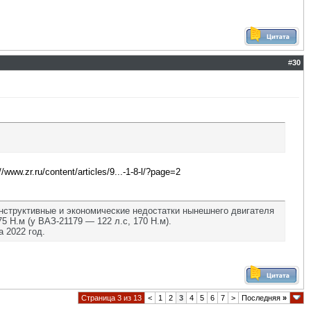
#
30
//www.zr.ru/content/articles/9...-1-8-l/?page=2
нструктивные и экономические недостатки нынешнего двигателя
 Н.м (у ВАЗ-21179 — 122 л.с, 170 Н.м).
 2022 год.
Страница 3 из 13
<
1
2
3
4
5
6
7
>
Последняя
»