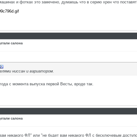
 машинах и фотках это замечено, думаешь что в серию хрен что поставят
99c796d.gif
детали салона
елями ниссан и вариатором.
года с момента выпуска первой Весты, вроде так.
детали салона
 вам никакого ФЛ" или "не будет вам никакого ФЛ с бесключевым досту