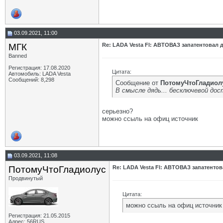
03.09.2021, 11:00
МГК
Re: LADA Vesta Fl: АВТОВАЗ запатентовал 
Banned
Регистрация: 17.08.2020
Цитата:
Автомобиль: LADA Vesta
Сообщений: 8,298
Сообщение от
ПотомуЧтоГладиол
В смысле дядь... бесключевой дос
серьезно?
можно ссыль на офиц источник
03.09.2021, 11:08
ПотомуЧтоГладиолус
Re: LADA Vesta Fl: АВТОВАЗ запатентов
Продвинутый
Цитата:
можно ссыль на офиц источник
Регистрация: 21.05.2015
Адрес: 56RUS