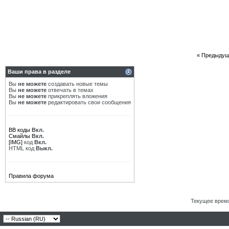
«
Предыдущ
Ваши права в разделе
Вы
не можете
создавать новые темы
Вы
не можете
отвечать в темах
Вы
не можете
прикреплять вложения
Вы
не можете
редактировать свои сообщения
BB коды
Вкл.
Смайлы
Вкл.
[IMG]
код
Вкл.
HTML код
Выкл.
Правила форума
Текущее врем