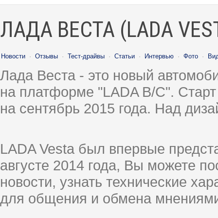
ЛАДА ВЕСТА (LADA VES
Новости
·
Отзывы
·
Тест-драйвы
·
Статьи
·
Интервью
·
Фото
·
Ви
Лада Веста - это новый автомо
на платформе "LADA B/C". Старт
на сентябрь 2015 года. Над диз
LADA Vesta был впервые предст
августе 2014 года, Вы можете п
новости, узнать технические ха
для общения и обмена мнениями