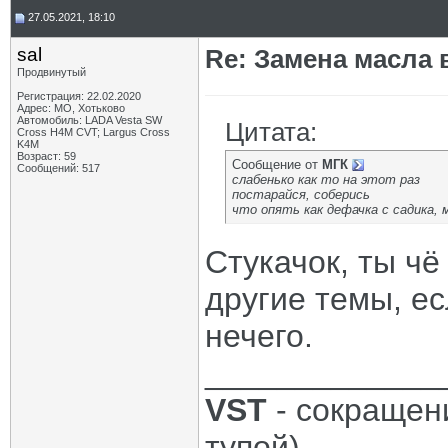
27.05.2021, 18:10
sal
Re: Замена масла 
Продвинутый
Регистрация: 22.02.2020
Адрес: МО, Хотьково
Автомобиль: LADA Vesta SW
Цитата:
Cross H4M CVT; Largus Cross
K4M
Возраст: 59
Сообщение от
МГК
Сообщений: 517
слабенько как то на этот раз
постарайся, соберись
что опять как дефачка с садика,
Стукачок, ты ч
другие темы, ес
нечего.
_____________
VST
- сокращени
тупой).