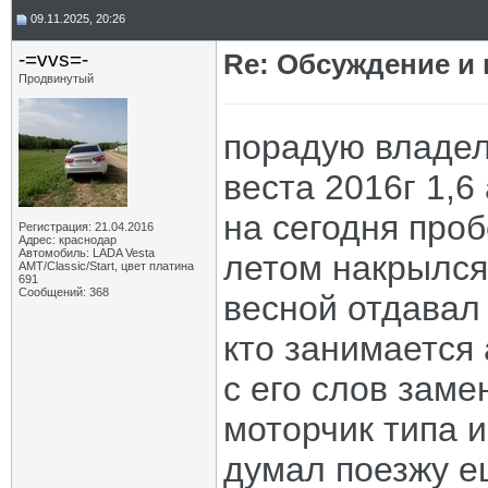
09.11.2025, 20:26
-=vvs=-
Re: Обсуждение и
Продвинутый
порадую владел
веста 2016г 1,6
на сегодня проб
Регистрация: 21.04.2016
Адрес: краснодар
Автомобиль: LADA Vesta
летом накрылся
АМТ/Classic/Start, цвет платина
691
Сообщений: 368
весной отдавал
кто занимается 
с его слов заме
моторчик типа 
думал поезжу ещ