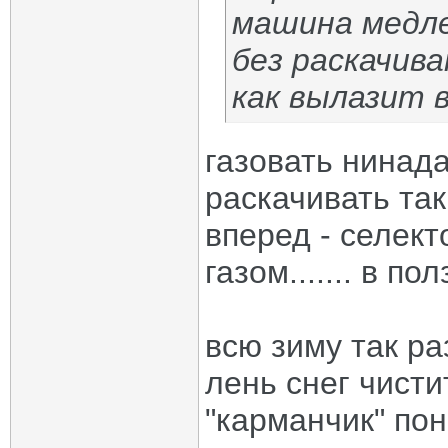
машина медле
без раскачив
как вылазит 
газовать нинад
раскачивать так
вперед - селект
газом....... в 
всю зиму так ра
лень снег чист
"карманчик" по