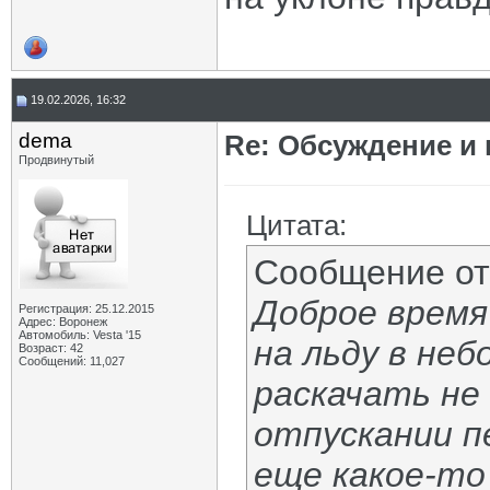
19.02.2026, 16:32
dema
Re: Обсуждение и
Продвинутый
Цитата:
Сообщение о
Доброе время
Регистрация: 25.12.2015
Адрес: Воронеж
Автомобиль: Vesta '15
на льду в не
Возраст: 42
Сообщений: 11,027
раскачать не 
отпускании п
еще какое-то