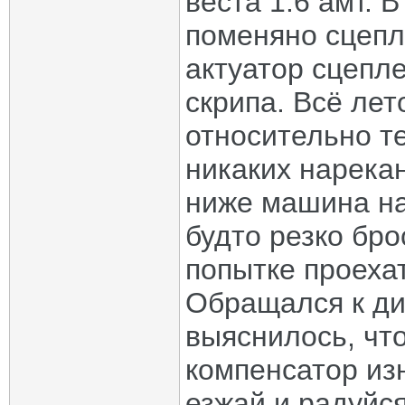
веста 1.6 амт. 
поменяно сцепл
актуатор сцепле
скрипа. Всё лет
относительно т
никаких нарека
ниже машина на
будто резко бр
попытке проехат
Обращался к ди
выяснилось, чт
компенсатор из
езжай и радуйся