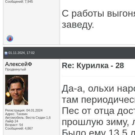
Сообщений: 7,945
С работы выгоня
заведу.
01.11.2024, 17:02
АлексейФ
Re: Курилка - 28
Продвинутый
Да-а, ольхи нар
там периодичес
Пес от отца дос
Регистрация: 04.01.2024
Адрес: Тихвин
Автомобиль: Веста Седан 1,6
прошлую зиму, 
Лайф 24
Возраст: 54
Сообщений: 4,867
Было ему 13,5 л