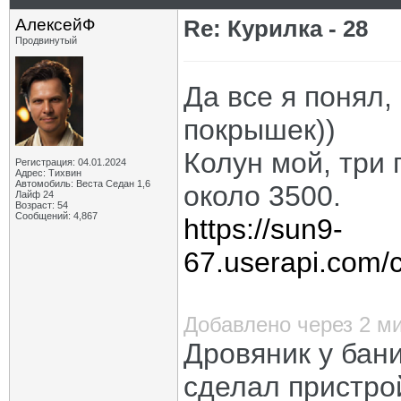
АлексейФ
Re: Курилка - 28
Продвинутый
Да все я понял,
покрышек))
Колун мой, три 
Регистрация: 04.01.2024
Адрес: Тихвин
Автомобиль: Веста Седан 1,6
около 3500.
Лайф 24
Возраст: 54
Сообщений: 4,867
https://sun9-
67.userapi.com/
Добавлено через 2 м
Дровяник у бани
сделал пристрой