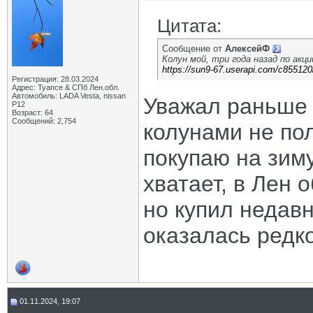
Цитата:
Сообщение от
АлексейФ
Колун мой, три года назад по акци
https://sun9-67.userapi.com/c855120
Регистрация: 28.03.2024
Адрес: Туапсе & СПб Лен.обл.
Автомобиль: LADA Vesta, nissan
Уважал раньше 
P12
Возраст: 64
Сообщений: 2,754
колунами не пол
покупаю на зиму
хватает, в Лен о
но купил недавн
оказалась редк
01.11.2024, 19:07