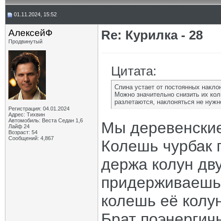
01.11.2024, 15:52
АлексейФ
Re: Курилка - 28
Продвинутый
Цитата:
Спина устает от постоянных накло
Можно значительно снизить их кол
разлетаются, наклоняться не нужн
Регистрация: 04.01.2024
Адрес: Тихвин
Автомобиль: Веста Седан 1,6
Мы деревенские
Лайф 24
Возраст: 54
Сообщений: 4,867
Колешь чурбак 
держа колун дв
придерживаешь 
колешь её колу
Брат поэнергич