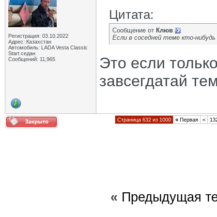
Цитата:
Сообщение от
Клюв
Регистрация: 03.10.2022
Если в соседней теме кто-нибудь
Адрес: Казахстан
Автомобиль: LADA Vesta Classic
Start седан
Это если тольк
Сообщений: 11,965
завсегдатай те
Страница 632 из 1000
«
Первая
<
13
«
Предыдущая т