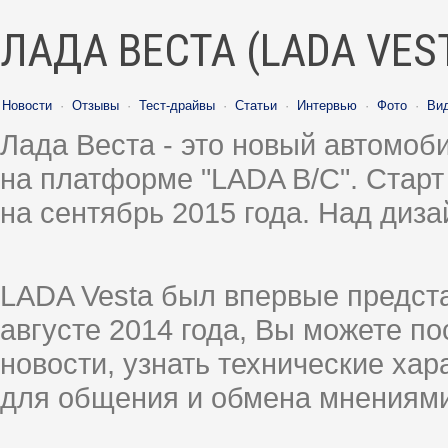
ЛАДА ВЕСТА (LADA VES
Новости
·
Отзывы
·
Тест-драйвы
·
Статьи
·
Интервью
·
Фото
·
Ви
Лада Веста - это новый автомо
на платформе "LADA B/C". Старт
на сентябрь 2015 года. Над диз
LADA Vesta был впервые предст
августе 2014 года, Вы можете п
новости, узнать технические ха
для общения и обмена мнениями