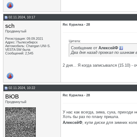
02.11.2024, 10:17
sch
Re: Курилка - 28
Продвинутый
Регистрация: 09.09.2021
Цитата:
Адрес: Пылесибирск
Автомобиль: Changan UNI-S.
Сообщение от
АлексейФ
VESTA SW была
Два дня назад проехал по шинкам в
Сообщений: 2,545
2 дня... Я когда записывался (15.10) -
02.11.2024, 10:22
ВЮВ
Re: Курилка - 28
Продвинутый
У нас как всегда, зима, сука, приходи 
Хоть бы раз по плану пришла.
АлексейФ
, купи диски для зимних кол