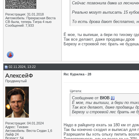
Сейчас позвонила дама из леснич
Реально могут выписать 15 кубов р
Регистрация: 31.01.2018
Автомобиль: Прекрасная Веста
То есть дрова дают бесплатно, н
СВ была, теперь Тигра 4 нью
Сообщений: 7,933
Ё мое, ты выпиши, а бери по тихому гд
Так все делают, даже продавцы дров
Березу и строевой лес брать не будешь
02.11.2024, 13:22
АлексейФ
Re: Курилка - 28
Продвинутый
Цитата:
Сообщение от
ВЮВ
Ё мое, ты выпиши, а бери по тих
Так все делают, даже продавцы д
Березу и строевой лес брать не 
Регистрация: 04.01.2024
Надо в райцентр ехать за 180 км от дом
Адрес: Тихвин
Так бы конечно сходил и выписал для 
Автомобиль: Веста Седан 1,6
Разрешили бы хоть ольху пилить возле 
Лайф 24
Возраст: 54
Теплотворность ольхи всего то на 20% 