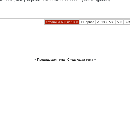
Страница 633 из 1000
«
Первая
<
133
533
583
623
«
Предыдущая тема
|
Следующая тема
»