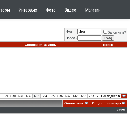
бзоры
Интервью
Фото
Видео
Магазин
Имя
Запомнить?
Пароль
Сообщения за день
Поиск
629
630
631
632
633
634
635
636
637
643
683
733
>
Последняя
»
Опции темы
Опции просмотра
#
6321