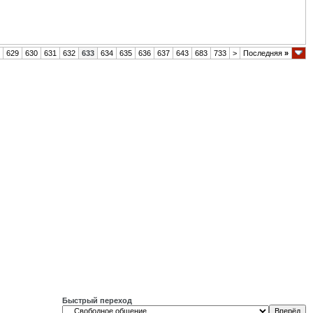
629
630
631
632
633
634
635
636
637
643
683
733
>
Последняя
»
Быстрый переход