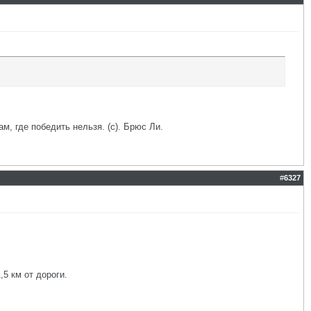
ам, где победить нельзя. (с). Брюс Ли.
#
6327
,5 км от дороги.