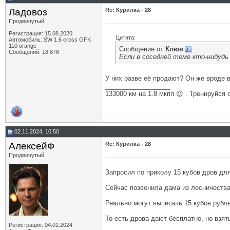
Ладовоз
Re: Курилка - 28
Продвинутый
Регистрация: 15.08.2020
Цитата:
Автомобиль: SW 1.6 cross GFK
110 orange
Сообщение от
Клюв
Сообщений: 18,876
Если в соседней теме кто-нибудь
У них разве её продают? Он же вроде 
__________________
133000 км на 1.8 мкпп 😉 . Тренируйся 
02.11.2024, 10:50
АлексейФ
Re: Курилка - 28
Продвинутый
Запросил по приколу 15 кубов дров для
Сейчас позвонила дама из лесничеств
Реально могут выписать 15 кубов рублей
То есть дрова дают бесплатно, но взят
Регистрация: 04.01.2024