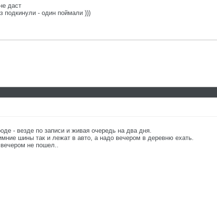
не даст
з подкинули - один поймали )))
оде - везде по записи и живая очередь на два дня.
мние шины так и лежат в авто, а надо вечером в деревню ехать.
 вечером не пошел..