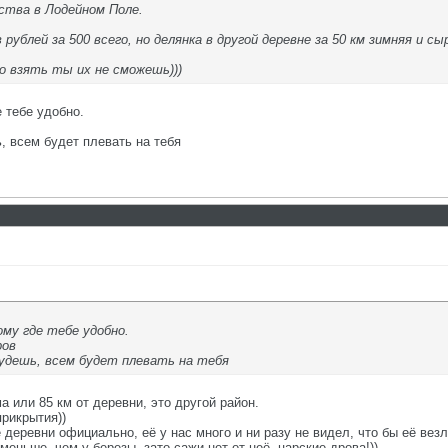
ества в Лодейном Поле.
ублей за 500 всего, но делянка в другой деревне за 50 км зимняя и сыр
о взять ты их не сможешь)))
е тебе удобно.
, всем будет плевать на тебя
ому где тебе удобно.
ров
будешь, всем будет плевать на тебя
а или 85 км от деревни, это другой район.
прикрытия))
деревни официально, её у нас много и ни разу не видел, что бы её везл
меньше, чем у березы, зато сажи нет от неё, царские дрова!))