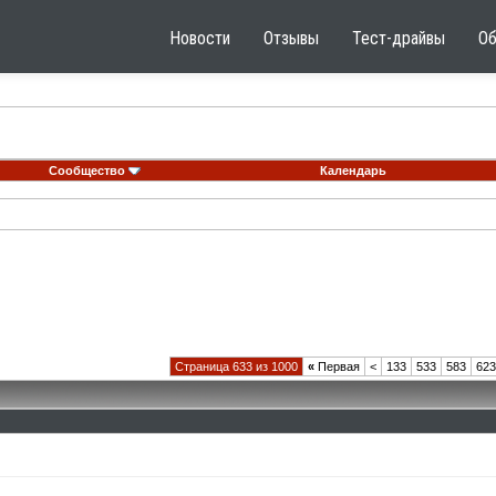
Новости
Отзывы
Тест-драйвы
О
Сообщество
Календарь
Страница 633 из 1000
«
Первая
<
133
533
583
623