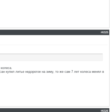
#
6325
 колеса.
ан купил литье недорогое на зиму, то же сам 7 лет колеса менял в
#
6326