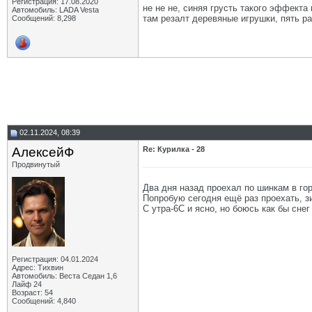
Регистрация: 17.08.2020
не не не, синяя грусть такого эффекта 
Автомобиль: LADA Vesta
там резалт деревяные игрушки, пять ра
Сообщений: 8,298
02.11.2024, 08:39
АлексейФ
Re: Курилка - 28
Продвинутый
Два дня назад проехал по шинкам в гор
Попробую сегодня ещё раз проехать, зи
С утра-6С и ясно, но боюсь как бы снег
Регистрация: 04.01.2024
Адрес: Тихвин
Автомобиль: Веста Седан 1,6
Лайф 24
Возраст: 54
Сообщений: 4,840