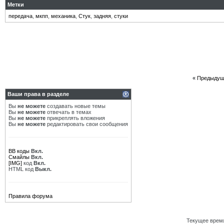
Метки
передача
,
мкпп
,
механика
,
Стук
,
задняя
,
стуки
«
Предыдущ
Ваши права в разделе
Вы
не можете
создавать новые темы
Вы
не можете
отвечать в темах
Вы
не можете
прикреплять вложения
Вы
не можете
редактировать свои сообщения
BB коды
Вкл.
Смайлы
Вкл.
[IMG]
код
Вкл.
HTML код
Выкл.
Правила форума
Текущее врем