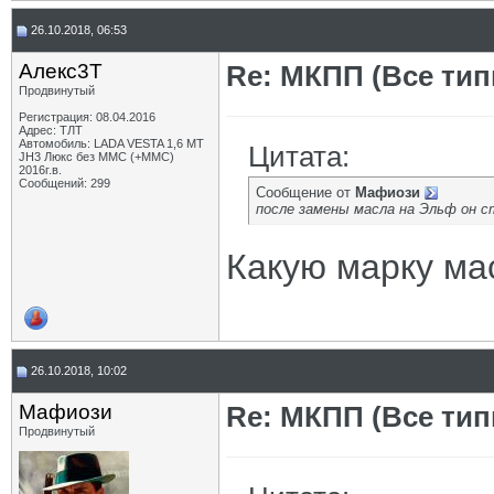
26.10.2018, 06:53
Алекс3Т
Re: МКПП (Все типы
Продвинутый
Регистрация: 08.04.2016
Адрес: ТЛТ
Автомобиль: LADA VESTA 1,6 MT
Цитата:
JH3 Люкс без ММС (+ММС)
2016г.в.
Сообщений: 299
Сообщение от
Мафиози
после замены масла на Эльф он с
Какую марку ма
26.10.2018, 10:02
Мафиози
Re: МКПП (Все типы
Продвинутый