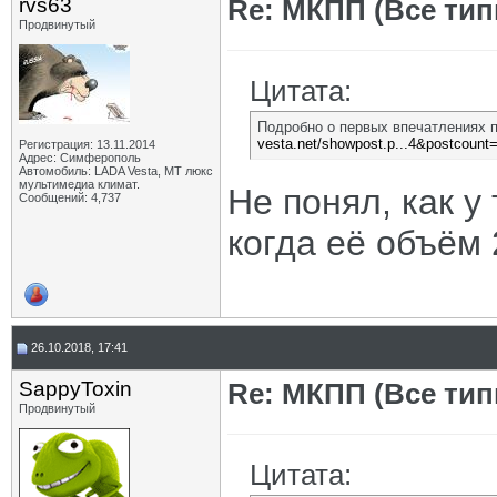
rvs63
Re: МКПП (Все типы
Продвинутый
Цитата:
Подробно о первых впечатлениях п
vesta.net/showpost.p...4&postcount
Регистрация: 13.11.2014
Адрес: Симферополь
Автомобиль: LADA Vesta, МТ люкс
мультимедиа климат.
Не понял, как у
Сообщений: 4,737
когда её объём 
26.10.2018, 17:41
SappyToxin
Re: МКПП (Все типы
Продвинутый
Цитата: