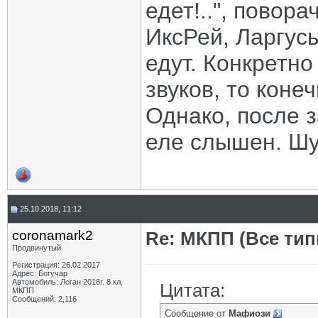
едет!..", повор
ИксРей, Ларгусы
едут. Конкретно
звуков, то коне
Однако, после 
еле слышен. Шу
25.10.2018, 11:12
coronamark2
Re: МКПП (Все типы
Продвинутый
Регистрация: 26.02.2017
Адрес: Богучар
Автомобиль: Логан 2018г. 8 кл,
Цитата:
МКПП
Сообщений: 2,116
Сообщение от
Мафиози