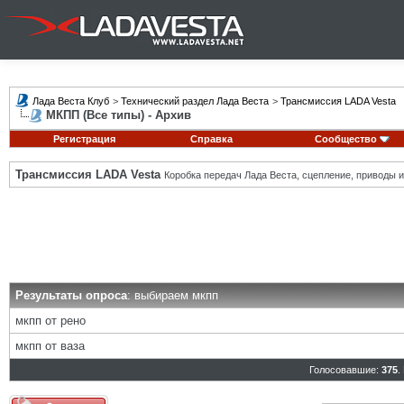
Лада Веста Клуб
>
Технический раздел Лада Веста
>
Трансмиссия LADA Vesta
МКПП (Все типы) - Архив
Регистрация
Справка
Сообщество
Трансмиссия LADA Vesta
Коробка передач Лада Веста, сцепление, приводы и 
Результаты опроса
: выбираем мкпп
мкпп от рено
мкпп от ваза
Голосовавшие:
375
.