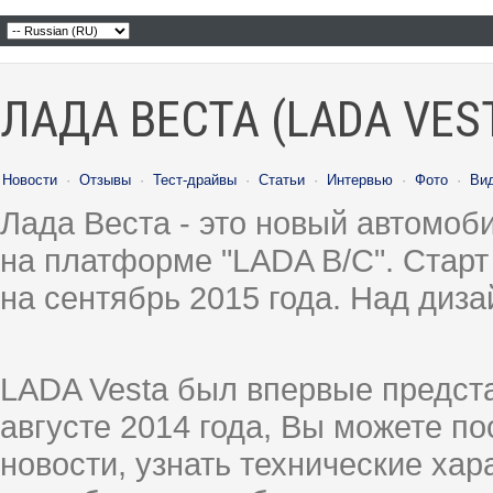
ЛАДА ВЕСТА (LADA VES
Новости
·
Отзывы
·
Тест-драйвы
·
Статьи
·
Интервью
·
Фото
·
Ви
Лада Веста - это новый автомо
на платформе "LADA B/C". Старт
на сентябрь 2015 года. Над диз
LADA Vesta был впервые предст
августе 2014 года, Вы можете п
новости, узнать технические ха