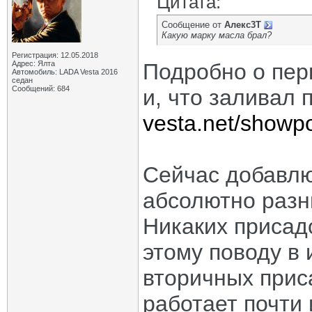
Цитата:
Сообщение от
Алекс3Т
Какую марку масла брал?
Регистрация: 12.05.2018
Адрес: Ялта
Подробно о пер
Автомобиль: LADA Vesta 2016
седан
Сообщений: 684
и, что заливал 
vesta.net/showp
Сейчас добавлю,
абсолютно разн
Никаких присадо
этому поводу в 
вторичных приса
работает почти