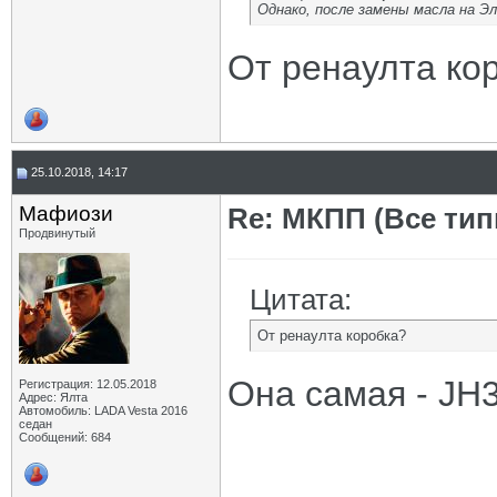
Однако, после замены масла на Э
От ренаулта ко
25.10.2018, 14:17
Мафиози
Re: МКПП (Все типы
Продвинутый
Цитата:
От ренаулта коробка?
Она самая - JH3
Регистрация: 12.05.2018
Адрес: Ялта
Автомобиль: LADA Vesta 2016
седан
Сообщений: 684