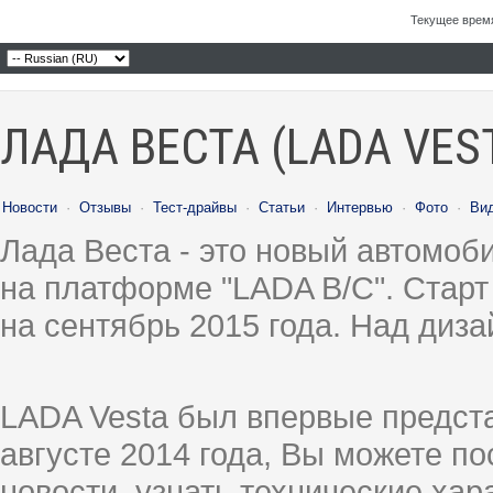
Текущее врем
ЛАДА ВЕСТА (LADA VES
Новости
·
Отзывы
·
Тест-драйвы
·
Статьи
·
Интервью
·
Фото
·
Ви
Лада Веста - это новый автомо
на платформе "LADA B/C". Старт
на сентябрь 2015 года. Над диз
LADA Vesta был впервые предст
августе 2014 года, Вы можете п
новости, узнать технические ха