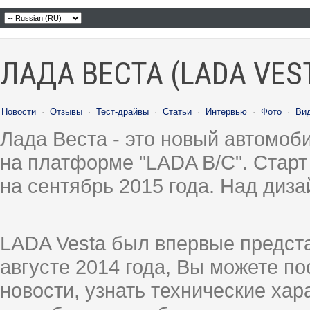
ЛАДА ВЕСТА (LADA VES
Новости
·
Отзывы
·
Тест-драйвы
·
Статьи
·
Интервью
·
Фото
·
Ви
Лада Веста - это новый автомо
на платформе "LADA B/C". Старт
на сентябрь 2015 года. Над диз
LADA Vesta был впервые предст
августе 2014 года, Вы можете п
новости, узнать технические ха