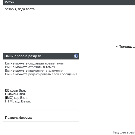
Метки
зазоры
,
лада веста
«
Предыдущ
Ваши права в разделе
Вы
не можете
создавать новые темы
Вы
не можете
отвечать в темах
Вы
не можете
прикреплять вложения
Вы
не можете
редактировать свои сообщения
BB коды
Вкл.
Смайлы
Вкл.
[IMG]
код
Вкл.
HTML код
Выкл.
Правила форума
Текущее врем