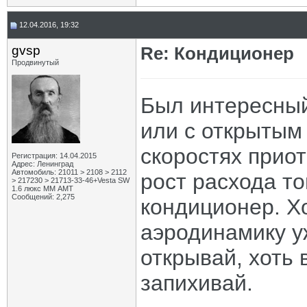
12.04.2016, 19:32
gvsp
Re: Кондиционер
Продвинутый
Был интересный
или с открытым 
скоростях прио
Регистрация: 14.04.2015
Адрес: Ленинград
Автомобиль: 21011 > 2108 > 2112
рост расхода т
> 217230 > 21713-33-46+Vesta SW
1.6 люкс ММ АМТ
Сообщений: 2,275
кондиционер. Хо
аэродинамику у
открывай, хоть 
запихивай.