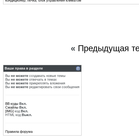
кондиционер
,
печка
,
блок управления климатом
«
Предыдущая т
Ваши права в разделе
Вы
не можете
создавать новые темы
Вы
не можете
отвечать в темах
Вы
не можете
прикреплять вложения
Вы
не можете
редактировать свои сообщения
BB коды
Вкл.
Смайлы
Вкл.
[IMG]
код
Вкл.
HTML код
Выкл.
Правила форума