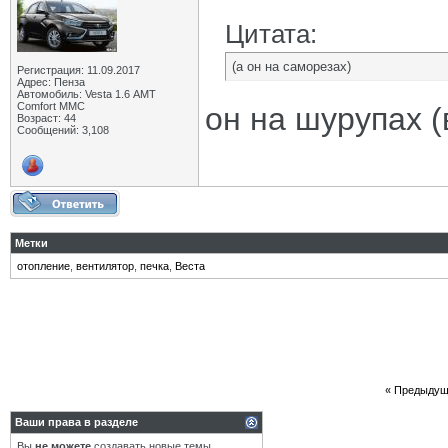
Цитата:
(а он на саморезах)
Регистрация: 11.09.2017
Адрес: Пенза
Автомобиль: Vesta 1.6 АМТ
Comfort MMC
он на шурупах (
Возраст: 44
Сообщений: 3,108
Метки
отопление
,
вентилятор
,
печка
,
Веста
«
Предыдущ
Ваши права в разделе
Вы
не можете
создавать новые темы