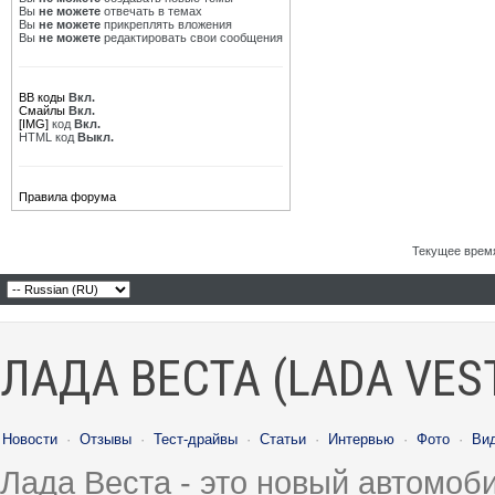
Вы
не можете
отвечать в темах
Вы
не можете
прикреплять вложения
Вы
не можете
редактировать свои сообщения
BB коды
Вкл.
Смайлы
Вкл.
[IMG]
код
Вкл.
HTML код
Выкл.
Правила форума
Текущее врем
ЛАДА ВЕСТА (LADA VES
Новости
·
Отзывы
·
Тест-драйвы
·
Статьи
·
Интервью
·
Фото
·
Ви
Лада Веста - это новый автомо