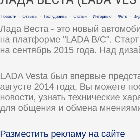
Новости
·
Отзывы
·
Тест-драйвы
·
Статьи
·
Интервью
·
Фото
·
Ви
Лада Веста - это новый автомо
на платформе "LADA B/C". Старт
на сентябрь 2015 года. Над диз
LADA Vesta был впервые предст
августе 2014 года, Вы можете п
новости, узнать технические ха
для общения и обмена мнениями
Разместить рекламу на сайте