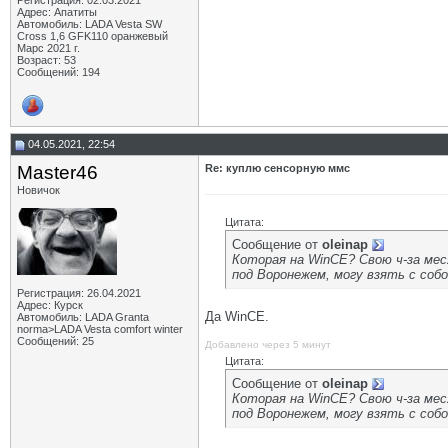
Регистрация: 02.03.2021
Адрес: Апатиты
Автомобиль: LADA Vesta SW
Cross 1,6 GFK110 оранжевый
Марс 2021 г.
Возраст: 53
Сообщений: 194
04.05.2021, 22:54
Master46
Re: куплю сенсорную ммс
Новичок
Цитата:
Сообщение от
oleinap
Которая на WinCE? Свою ч-за меся
под Воронежем, могу взять с соб
Регистрация: 26.04.2021
Адрес: Курск
Да WinCE.
Автомобиль: LADA Granta
norma>LADA Vesta comfort winter
Сообщений: 25
Добавлено через 5 минут
Цитата:
Сообщение от
oleinap
Которая на WinCE? Свою ч-за меся
под Воронежем, могу взять с соб