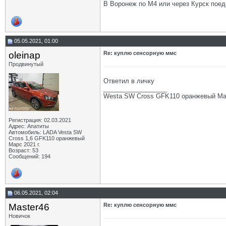
В Воронеж по М4 или через Курск пое
05.05.2021, 01:00
oleinap
Re: куплю сенсорную ммс
Продвинутый
Ответил в личку
__________________
Westa SW Cross GFK110 оранжевый М
Регистрация: 02.03.2021
Адрес: Апатиты
Автомобиль: LADA Vesta SW
Cross 1,6 GFK110 оранжевый
Марс 2021 г.
Возраст: 53
Сообщений: 194
06.05.2021, 02:04
Master46
Re: куплю сенсорную ммс
Новичок