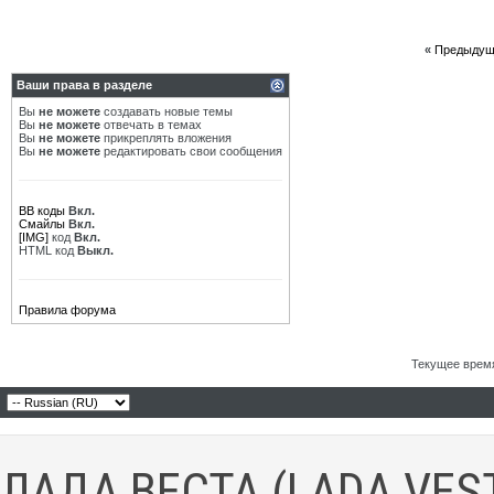
«
Предыдущ
Ваши права в разделе
Вы
не можете
создавать новые темы
Вы
не можете
отвечать в темах
Вы
не можете
прикреплять вложения
Вы
не можете
редактировать свои сообщения
BB коды
Вкл.
Смайлы
Вкл.
[IMG]
код
Вкл.
HTML код
Выкл.
Правила форума
Текущее врем
ЛАДА ВЕСТА (LADA VES