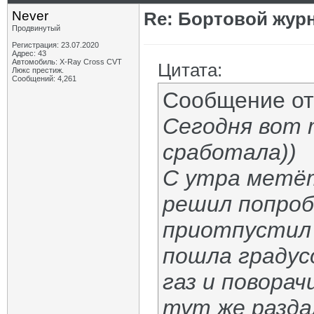
Never
Re: Бортовой жур
Продвинутый
Регистрация: 23.07.2020
Адрес: 43
Автомобиль: X-Ray Cross CVT
Цитата:
Люкс престиж.
Сообщений: 4,261
Сообщение о
Сегодня вот 
сработала))
С утра метёт
решил попроб
приотпустил 
пошла градус
газ и поворач
тут же разда