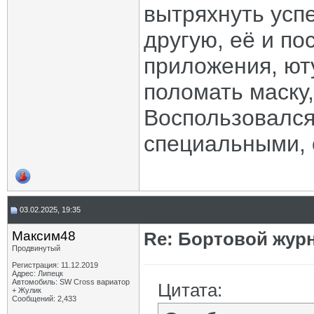
вытряхнуть успе
другую, её и по
приложения, ют
поломать маску,
Воспользовался
специальными,
03.02.2025, 19:35
Максим48
Re: Бортовой жур
Продвинутый
Регистрация: 11.12.2019
Адрес: Липецк
Автомобиль: SW Cross вариатор
Цитата:
+ Жулик
Сообщений: 2,433