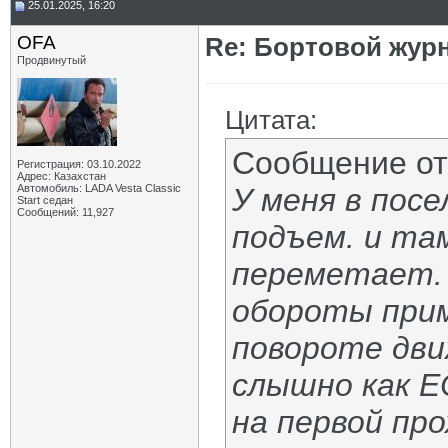
25.01.2025, 16:20
OFA
Re: Бортовой жур
Продвинутый
Цитата:
Сообщение о
Регистрация: 03.10.2022
Адрес: Казахстан
Автомобиль: LADA Vesta Classic
У меня в пос
Start седан
Сообщений: 11,927
подъем. и та
переметает. 
обороты прим
повороте дви
слышно как Е
на первой пр