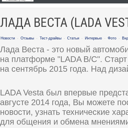
ЛАДА ВЕСТА (LADA VES
Новости
·
Отзывы
·
Тест-драйвы
·
Статьи
·
Интервью
·
Фото
·
Ви
Лада Веста - это новый автомо
на платформе "LADA B/C". Старт
на сентябрь 2015 года. Над диз
LADA Vesta был впервые предст
августе 2014 года, Вы можете п
новости, узнать технические ха
для общения и обмена мнениями