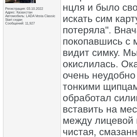
нцля и было св
Регистрация: 03.10.2022
Адрес: Казахстан
искать сим карт
Автомобиль: LADA Vesta Classic
Start седан
Сообщений: 11,927
потеряла". Внач
покопавшись с 
видит симку. М
окислилась. Ок
очень неудобно
тонкими щипцам
обработал сили
вставить на мес
между лицевой 
чистая, смазан