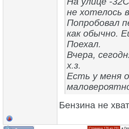
На улице -32
не хотелось 
Попробовал п
как обычно. 
Поехал.
Вчера, сегодн
х.з.
Есть у меня о
маловероятно
Бензина не хват
Страница 176 из 231
«
Пе