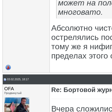
может на пол
многовато.
Абсолютно чист
острелялись пос
тому же я нифиг
пределах этого 
03.02.2025, 18:17
OFA
Re: Бортовой жур
Продвинутый
Вчера сложилис