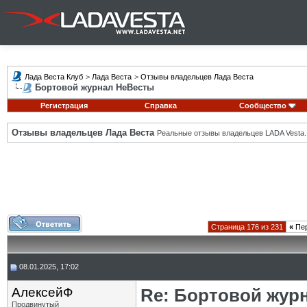
Лада Веста Клуб
>
Лада Веста
>
Отзывы владельцев Лада Веста
Бортовой журнал НеВесты
Регистрация
Справка
Сообщество
Отзывы владельцев Лада Веста
Реальные отзывы владельцев LADA Vesta.
Страница 176 из 231
«
Пе
08.01.2025, 17:02
АлексейФ
Re: Бортовой жур
Продвинутый