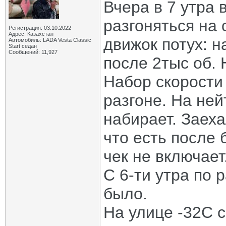
Вчера в 7 утра 
разгоняться на 
Регистрация: 03.10.2022
Адрес: Казахстан
движок потух: н
Автомобиль: LADA Vesta Classic
Start седан
Сообщений: 11,927
после 2тыс об. 
Набор скорости
разгоне. На ней
набирает. Заеха
что есть после 
чек не включает
С 6-ти утра по 
было.
На улице -32С с