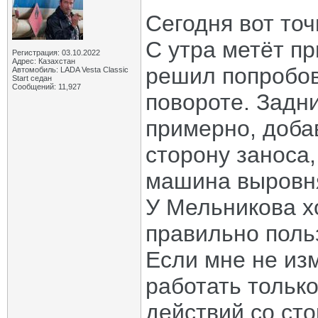
Сегодня вот точ
С утра метёт п
Регистрация: 03.10.2022
Адрес: Казахстан
решил попробова
Автомобиль: LADA Vesta Classic
Start седан
Сообщений: 11,927
повороте. Задн
примерно, доба
сторону заноса,
машина выровня
У Мельникова х
правильно поль
Если мне не из
работать тольк
действий со ст