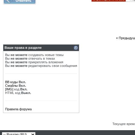
«
Предыдущ
Ваши права в разделе
Вы
не можете
создавать новые темы
Вы
не можете
отвечать в темах
Вы
не можете
прикреплять вложения
Вы
не можете
редактировать свои сообщения
BB коды
Вкл.
Смайлы
Вкл.
[IMG]
код
Вкл.
HTML код
Выкл.
Правила форума
Текущее врем