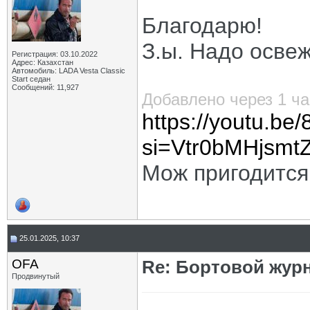
Благодарю!
З.ы. Надо осве
Регистрация: 03.10.2022
Адрес: Казахстан
Автомобиль: LADA Vesta Classic
Start седан
Сообщений: 11,927
Добавлено через 1 ча
https://youtu.b
si=Vtr0bMHjsmt
Мож пригодится
25.01.2025, 10:37
OFA
Re: Бортовой жур
Продвинутый