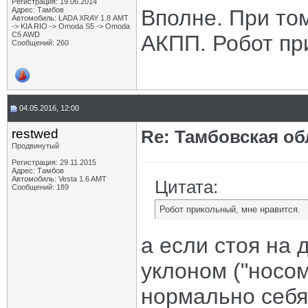
Регистрация: 19.06.2014
Адрес: Тамбов
Вполне. При то
Автомобиль: LADA XRAY 1.8 АМТ
-> KIA RIO -> Omoda S5 -> Omoda
C5 AWD
АКПП. Робот пр
Сообщений: 260
04.05.2016, 12:00
restwed
Re: Тамбовская об
Продвинутый
Регистрация: 29.11.2015
Адрес: Тамбов
Автомобиль: Vesta 1.6 AMT
Цитата:
Сообщений: 189
Робот прикольный, мне нравится.
а если стоя на 
уклоном ("носом
нормально себя