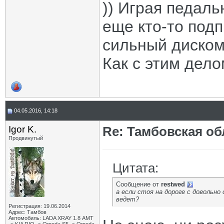
)) Играя педаль
еще кто-то подп
сильный диском
Как с этим дело
04.05.2016, 14:18
Igor K.
Re: Тамбовская об
Продвинутый
Цитата:
Сообщение от
restwed
а если стоя на дороге с довольно
ведет?
Регистрация: 19.06.2014
Адрес: Тамбов
Автомобиль: LADA XRAY 1.8 АМТ