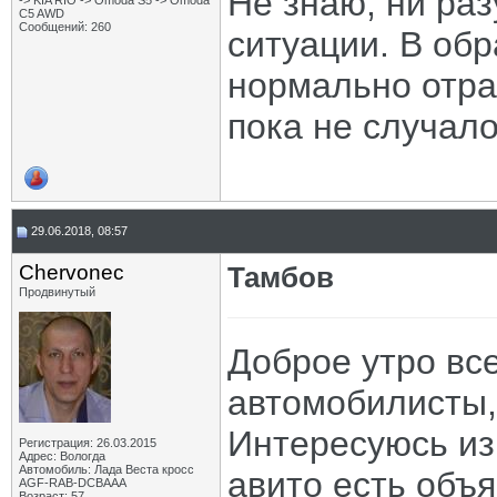
Не знаю, ни раз
-> KIA RIO -> Omoda S5 -> Omoda
C5 AWD
Сообщений: 260
ситуации. В об
нормально отра
пока не случало
29.06.2018, 08:57
Chervonec
Тамбов
Продвинутый
Доброе утро все
автомобилисты
Интересуюсь из
Регистрация: 26.03.2015
Адрес: Вологда
Автомобиль: Лада Веста кросс
авито есть объя
AGF-RAB-DCBAAA
Возраст: 57