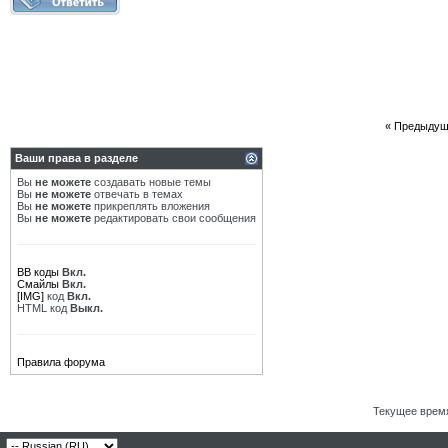
«
Предыдущ
Ваши права в разделе
Вы
не можете
создавать новые темы
Вы
не можете
отвечать в темах
Вы
не можете
прикреплять вложения
Вы
не можете
редактировать свои сообщения
BB коды
Вкл.
Смайлы
Вкл.
[IMG]
код
Вкл.
HTML код
Выкл.
Правила форума
Текущее врем