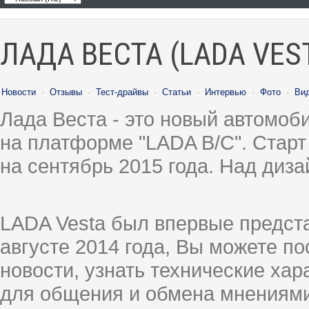
ЛАДА ВЕСТА (LADA VES
Новости
·
Отзывы
·
Тест-драйвы
·
Статьи
·
Интервью
·
Фото
·
Ви
Лада Веста - это новый автомо
на платформе "LADA B/C". Старт
на сентябрь 2015 года. Над диз
LADA Vesta был впервые предст
августе 2014 года, Вы можете п
новости, узнать технические ха
для общения и обмена мнениями