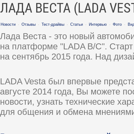
ЛАДА ВЕСТА (LADA VES
Новости
·
Отзывы
·
Тест-драйвы
·
Статьи
·
Интервью
·
Фото
·
Ви
Лада Веста - это новый автомо
на платформе "LADA B/C". Старт
на сентябрь 2015 года. Над диз
LADA Vesta был впервые предст
августе 2014 года, Вы можете п
новости, узнать технические ха
для общения и обмена мнениями