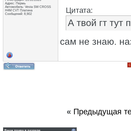
Адрес: Пермь
Автомобиль: Vesta SW CROSS
Цитата:
H4M CVT Платина
Сообщений: 8,902
А твой гт тут
сам не знаю. н
С
«
Предыдущая т
Ваши права в разделе