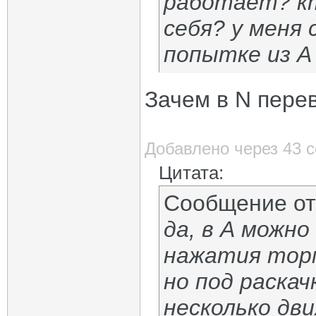
работает? к
себя? у меня 
попытке из А
Зачем в N пере
Добавлено через 43 
Цитата:
Сообщение о
да, в А можн
нажатия тор
но под раска
несколько дви