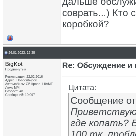
дальше обслужи
соврать...) Кто
коробкой?
26.01.2023, 12:38
BigKot
Re: Обсуждение и
Продвинутый
Регистрация: 22.02.2016
Адрес: Новосибирск
Автомобиль: СВ Кросс 1.8АМТ
Цитата:
Люкс ММ
Возраст: 48
Сообщений: 10,097
Сообщение о
Приветствую 
где копать? В
100 тк, проб