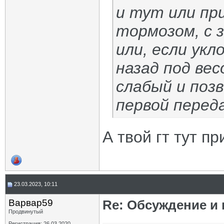
и тут или пр
тормозом, с з
или, если ук
назад под вес
слабый и поз
первой переда
А твой гт тут п
23.03.2023, 10:11
Варвар59
Re: Обсуждение и
Продвинутый
Регистрация: 26.03.2020