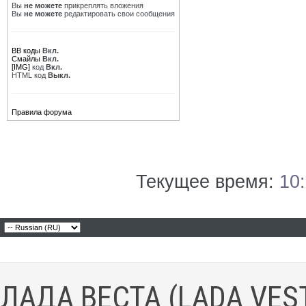
Вы
не можете
прикреплять вложения
Вы
не можете
редактировать свои сообщения
BB коды
Вкл.
Смайлы
Вкл.
[IMG]
код
Вкл.
HTML код
Выкл.
Правила форума
Текущее время:
10
ЛАДА ВЕСТА (LADA VES