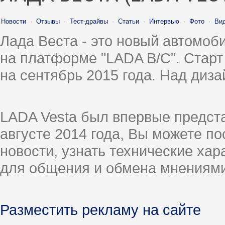
Новости
·
Отзывы
·
Тест-драйвы
·
Статьи
·
Интервью
·
Фото
·
Ви
Лада Веста - это новый автомо
на платформе "LADA B/C". Старт
на сентябрь 2015 года. Над диз
LADA Vesta был впервые предст
августе 2014 года, Вы можете п
новости, узнать технические ха
для общения и обмена мнениями
Разместить рекламу на сайте