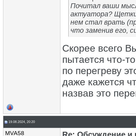
Почитал ваши мысл
актуатора? Щетки 
нем стал врать (п
что заменив его, с
Скорее всего В
пытается что-т
по перегреву э
даже кажется ч
назвав это пере
19.08.2024, 20:20
MVA58
Re: Обсуждение и