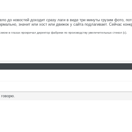
ело до новостей доходит сразу лаги в виде три минуты грузим фото, по
ормально, значит или хост или движок у сайта подлагивает. Сейчас кон
азмом в глазах прокричал директор фабрики по производству увеличительных стекол (с).
 говорю.