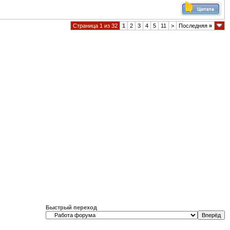
Страница 1 из 32
1
2
3
4
5
11
>
Последняя
»
Быстрый переход