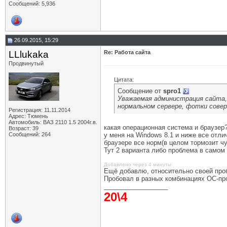
Сообщений: 5,936
26.09.2015, 15:29
LLlukaka
Re: Работа сайта
Продвинутый
Цитата:
Сообщение от
spro1
Уважаемая администрация сайта,
нормальном сервере, фотки сове
Регистрация: 11.11.2014
Адрес: Тюмень
Автомобиль: ВАЗ 2110 1.5 2004г.в.
какая операционная система и браузер
Возраст: 39
Сообщений: 264
у меня на Windows 8.1 и ниже все отли
браузере все норм(в целом тормозит чу
Тут 2 варианта либо проблема в самом
Добавлено через 4 минуты
Ещё добавлю, относительно своей про
Пробовал в разных комбинациях ОС-про
__________________
20\4