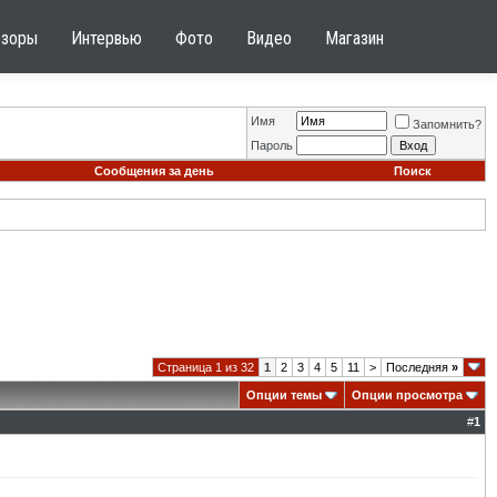
бзоры
Интервью
Фото
Видео
Магазин
Имя
Запомнить?
Пароль
Сообщения за день
Поиск
Страница 1 из 32
1
2
3
4
5
11
>
Последняя
»
Опции темы
Опции просмотра
#
1