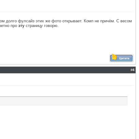
том долго фулсайз этих же фото открывает. Комп не причём. С весом
кретно про
эту
страницу говорю.
#
4