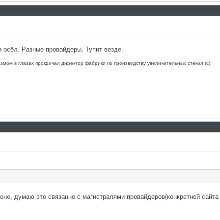
 и осёл. Разные провайдеры. Тупит везде.
азмом в глазах прокричал директор фабрики по производству увеличительных стекол (с).
зоне, думаю это связанно с магистралями провайдеров(конкретней сайта