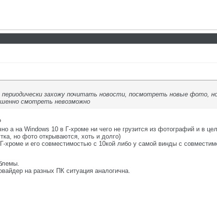
 периодически захожу почитать новости, посмотреть новые фото, н
ршенно смотреть невозможно
?
чно а на Windows 10 в Г-хроме ни чего не грузится из фотографий и в це
тка, но фото открываются, хоть и долго)
 Г-хроме и его совместимостью с 10кой либо у самой винды с совместим
блемы.
вайдер на разных ПК ситуация аналогична.