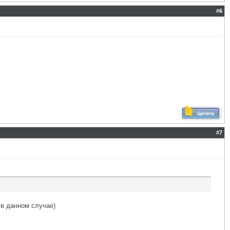
#
6
#
7
 в данном случае)