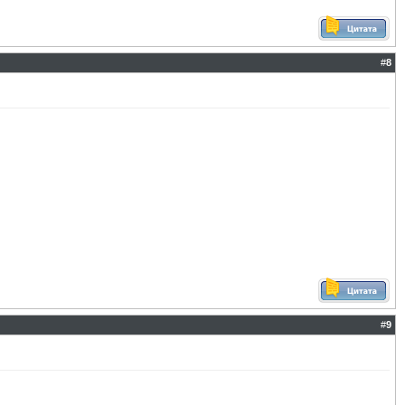
#
8
#
9