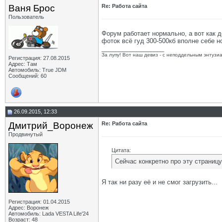
Ваня Брос
Re: Работа сайта
Пользователь
Форум работает нормально, а вот как д
фоток всё гуд 300-500кб вполне себе н
__________________
За лупу! Вот наш девиз - с неподдельным энтузи
Регистрация: 27.08.2015
Адрес: Там
Автомобиль: True JDM
Сообщений: 60
26.09.2015, 12:33
Дмитрий_Воронеж
Re: Работа сайта
Продвинутый
Цитата:
Сейчас конкретно про эту страницу
Я так ни разу её и не смог загрузить...
Регистрация: 01.04.2015
Адрес: Воронеж
Автомобиль: Lada VESTA Life'24
Возраст: 48