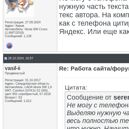
нужную часть текста
текс автора. На комп
как с телефона цити
Регистрация: 27.09.2024
Адрес: Киров
Автомобиль: Vesta SW Cross
Яндекс. Или еще как
(1,6МТ/2019)
Сообщений: 1,128
28.10.2024, 16:57
vasil-ii
Re: Работа сайта/фор
Продвинутый
Регистрация: 31.10.2017
Адрес: Свердловская область
Цитата:
Автомобиль: LADA Vesta SW 1,6
5МТ, Comfort (GFK11-51-000),
цвет 691 серебристый, 07.2018
Сообщение от
sere
Возраст: 53
Сообщений: 1,612
Не могу с телефон
Выделяю нужную ча
весь полностью тек
что нужно. Научит