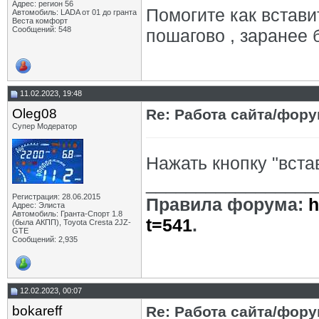
Адрес: регион 56
Помогите как встав
Автомобиль: LADA от 01 до гранта
Веста комфорт
Сообщений: 548
пошагово , заранее 
11.02.2023, 19:48
Oleg08
Re: Работа сайта/фор
Супер Модератор
Нажать кнопку "вста
_________________
Регистрация: 28.06.2015
Правила форума:
h
Адрес: Элиста
Автомобиль: Гранта-Спорт 1.8
t=541
.
(была АКПП), Toyota Cresta 2JZ-
GTE
Сообщений: 2,935
12.02.2023, 00:07
bokareff
Re: Работа сайта/фор