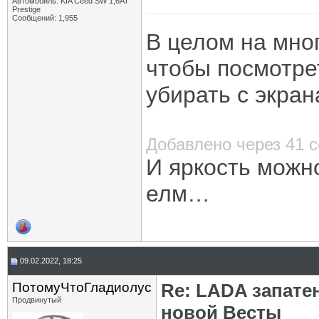
Автомобиль: KIA Ceed SW 1,6AT
Prestige
Сообщений: 1,955
В целом на мно
чтобы посмотре
убирать с экран
Добавлено через 41 
И яркость можно
елм…
09.02.2022, 18:25
ПотомуЧтоГладиолус
Re: LADA запате
Продвинутый
новой Весты