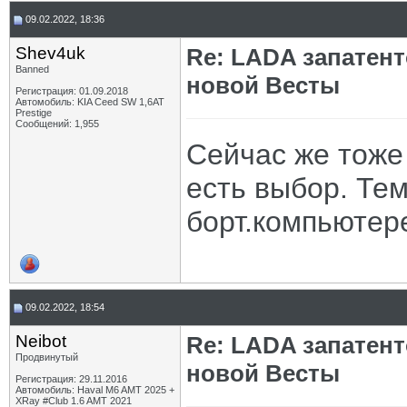
09.02.2022, 18:36
Shev4uk
Re: LADA запатен
Banned
новой Весты
Регистрация: 01.09.2018
Автомобиль: KIA Ceed SW 1,6AT
Prestige
Сообщений: 1,955
Сейчас же тоже 
есть выбор. Те
борт.компьютере
09.02.2022, 18:54
Neibot
Re: LADA запатен
Продвинутый
новой Весты
Регистрация: 29.11.2016
Автомобиль: Haval M6 AMT 2025 +
XRay #Club 1.6 AMT 2021