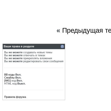
«
Предыдущая т
Ваши права в разделе
Вы
не можете
создавать новые темы
Вы
не можете
отвечать в темах
Вы
не можете
прикреплять вложения
Вы
не можете
редактировать свои сообщения
BB коды
Вкл.
Смайлы
Вкл.
[IMG]
код
Вкл.
HTML код
Выкл.
Правила форума