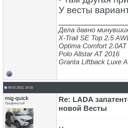
У весты вариант
_____________
Дела давно минувших
X-Trail SE Top 2.5 A
Optima Comfort 2.0AT
Polo Allstar AT 2016
Granta Liftback Luxe 
09.02.2022, 19:16
mig-quick
Re: LADA запатен
Продвинутый
новой Весты