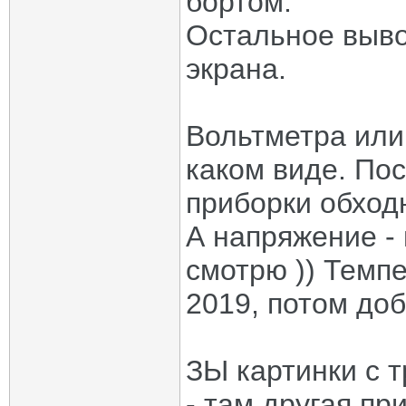
бортом.
Остальное выво
экрана.
Вольтметра или
каком виде. По
приборки обход
А напряжение - 
смотрю )) Темп
2019, потом доб
ЗЫ картинки с т
- там другая пр