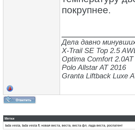
покрупнее.
_____________
Дела давно минувших
X-Trail SE Top 2.5 A
Optima Comfort 2.0AT
Polo Allstar AT 2016
Granta Liftback Luxe 
Метки
lada vesta
,
lada vesta fl
,
новая веста
,
веста
,
веста фл
,
лада веста
,
роспатент