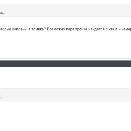
ет.
которые куплены в томцке? Возможно пара тройка найдётся с сиба и кеме
х?