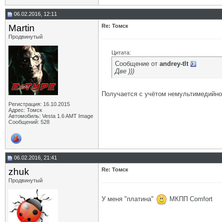
06.02.2016, 12:11
Martin
Re: Томск
Продвинутый
Цитата:
Сообщение от
andrey-tlt
Две )))
Получается с учётом немультимедийно
Регистрация: 16.10.2015
Адрес: Томск
Автомобиль: Vesta 1.6 AMT Image
Сообщений: 528
06.02.2016, 21:41
zhuk
Re: Томск
Продвинутый
У меня "платина"
МКПП Comfort