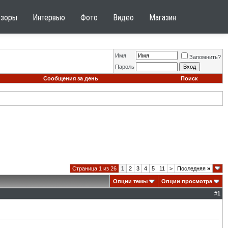
бзоры
Интервью
Фото
Видео
Магазин
Имя
Запомнить?
Пароль
Сообщения за день
Поиск
Страница 1 из 26
1
2
3
4
5
11
>
Последняя
»
Опции темы
Опции просмотра
#
1