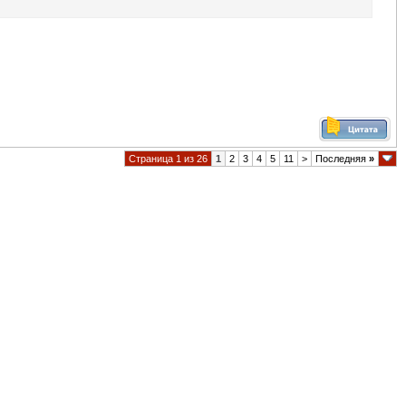
Страница 1 из 26
1
2
3
4
5
11
>
Последняя
»