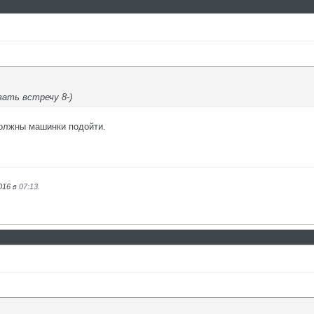
вать встречу 8-)
должны машинки подойти.
016 в
07:13
.