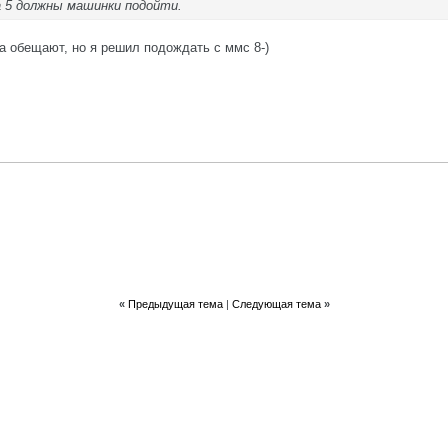
а 5 должны машинки подойти.
а обещают, но я решил подождать с ммс 8-)
«
Предыдущая тема
|
Следующая тема
»