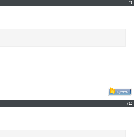
#
9
#
10