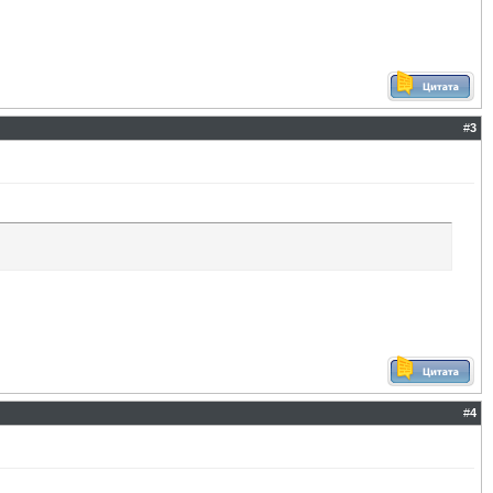
#
3
#
4