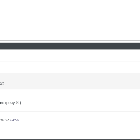
rt
встречу 8-)
2016 в
04:56
.