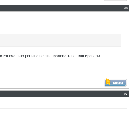
#
6
то изначально раньше весны продавать не планировали
#
7