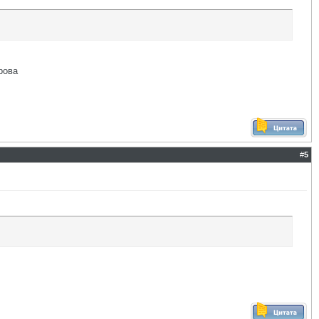
рова
#
5