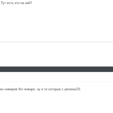
 Тут есть кто на ней?
з номеров 9го января, ну и те которые с региона70.