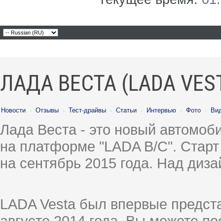
ЛАДА ВЕСТА (LADA VES
Новости
·
Отзывы
·
Тест-драйвы
·
Статьи
·
Интервью
·
Фото
·
Ви
Лада Веста - это новый автомо
на платформе "LADA B/C". Старт
на сентябрь 2015 года. Над диз
LADA Vesta был впервые предст
августе 2014 года, Вы можете п