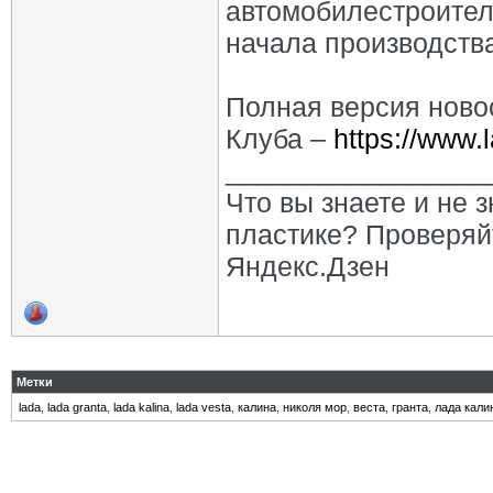
автомобилестроител
начала производств
Полная версия ново
Клуба –
https://www.l
_________________
Что вы знаете и не 
пластике? Проверяй
Яндекс.Дзен
Метки
lada
,
lada granta
,
lada kalina
,
lada vesta
,
калина
,
николя мор
,
веста
,
гранта
,
лада кали