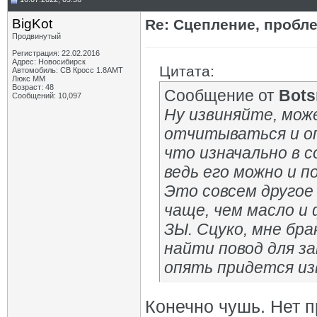
BigKot
Re: Сцепление, пробле
Продвинутый
Регистрация: 22.02.2016
Адрес: Новосибирск
Цитата:
Автомобиль: СВ Кросс 1.8АМТ
Люкс ММ
Возраст: 48
Сообщение от
Bot
Сообщений: 10,097
Ну извиняйте, може
отчитываться и оп
что изначально в с
ведь его можно и 
Это совсем другое
чаще, чем масло и 
ЗЫ. Сцуко, мне брак
найти повод для з
опять придется из
Конечно чушь. Нет п