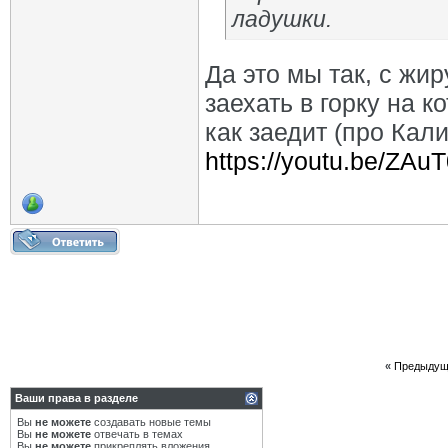
ладушки.
Да это мы так, с жи
заехать в горку на 
как заедит (про Кал
https://youtu.be/ZAuT
«
Предыдущ
Ваши права в разделе
Вы
не можете
создавать новые темы
Вы
не можете
отвечать в темах
Вы
не можете
прикреплять вложения