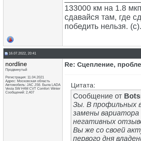
133000 км на 1.8 мкп
сдавайся там, где с
победить нельзя. (с)
16.07.2022, 20:41
nordline
Re: Сцепление, пробле
Продвинутый
Регистрация: 11.04.2021
Адрес: Московская область
Цитата:
Автомобиль: JAC JS6. Была LADA
Vesta SW H4M CVT Comfort Winter
Сообщений: 2,407
Сообщение от
Bot
Зы. В профильных 
замены вариатора 
негативных отзыв
Вы же со своей ак
первого дня владен