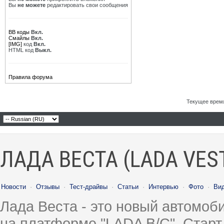
Вы
не можете
редактировать свои сообщения
BB коды
Вкл.
Смайлы
Вкл.
[IMG]
код
Вкл.
HTML код
Выкл.
Правила форума
Текущее врем
ЛАДА ВЕСТА (LADA VES
Новости
·
Отзывы
·
Тест-драйвы
·
Статьи
·
Интервью
·
Фото
·
Ви
Лада Веста - это новый автомо
на платформе "LADA B/C". Старт