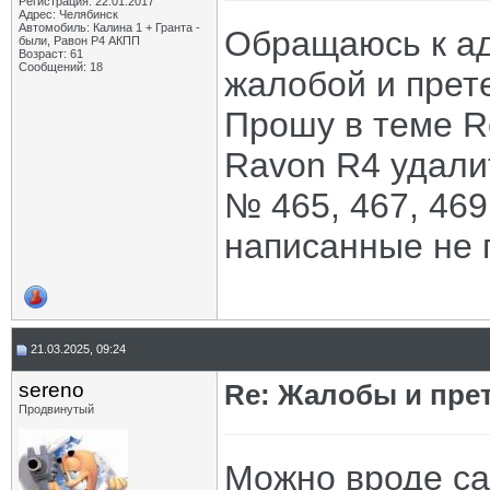
Регистрация: 22.01.2017
Адрес: Челябинск
Автомобиль: Калина 1 + Гранта -
Обращаюсь к а
были, Равон Р4 АКПП
Возраст: 61
Сообщений: 18
жалобой и прете
Прошу в теме Re
Ravon R4 удали
№ 465, 467, 469
написанные не 
21.03.2025, 09:24
sereno
Re: Жалобы и пре
Продвинутый
Можно вроде са