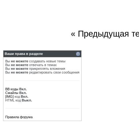
«
Предыдущая т
Ваши права в разделе
Вы
не можете
создавать новые темы
Вы
не можете
отвечать в темах
Вы
не можете
прикреплять вложения
Вы
не можете
редактировать свои сообщения
BB коды
Вкл.
Смайлы
Вкл.
[IMG]
код
Вкл.
HTML код
Выкл.
Правила форума