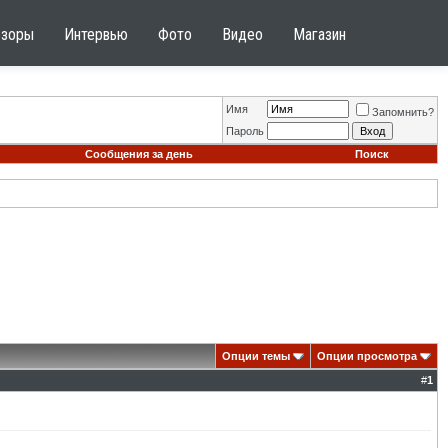
бзоры
Интервью
Фото
Видео
Магазин
Имя
Запомнить?
Пароль
Сообщения за день
Поиск
Опции темы
Опции просмотра
#
1