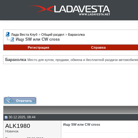
Лада Веста Клуб
>
Общий раздел
>
Барахолка
Ищу SW или CW cross
Регистрация
Справка
Барахолка
Место для купли, продажи, обмена и бесплатной раздачи автомобиле
30.12.2025, 08:44
ALK1980
Ищу SW или CW cross
Новичок