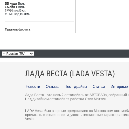
BB коды
Вкл.
Смайлы
Вкл.
[IMG]
код
Вкл.
HTML код
Выкл.
Правила форума
ЛАДА ВЕСТА (LADA VESTA)
Новости
·
Отзывы
·
Тест-драйвы
·
Статьи
·
Интервью
Лада Веста - это новый автомобиль от АВТОВАЗа, собранный 
Над дизайном автомобиля работал Стив Маттин.
LADA Vesta был впервые представлен на Московском автомоби
прочитать свежие новости, узнать технические характеристи
Vesta.